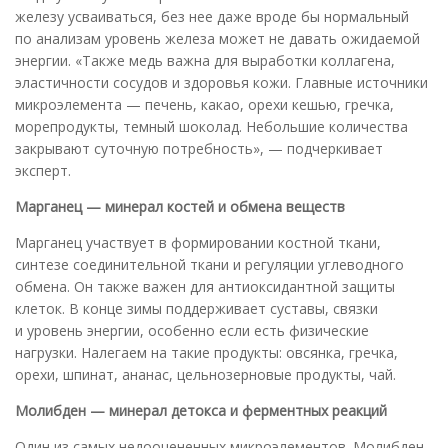
железу усваиваться, без нее даже вроде бы нормальный
по анализам уровень железа может не давать ожидаемой
энергии. «Также медь важна для выработки коллагена,
эластичности сосудов и здоровья кожи. Главные источники
микроэлемента — печень, какао, орехи кешью, гречка,
морепродукты, темный шоколад. Небольшие количества
закрывают суточную потребность», — подчеркивает
эксперт.
Марганец
— минерал костей и
обмена веществ
Марганец участвует в формировании костной ткани,
синтезе соединительной ткани и регуляции углеводного
обмена. Он также важен для антиоксидантной защиты
клеток. В конце зимы поддерживает суставы, связки
и уровень энергии, особенно если есть физические
нагрузки. Налегаем на такие продукты: овсянка, гречка,
орехи, шпинат, ананас, цельнозерновые продукты, чай.
Молибден
— минерал детокса и
ферментных реакций
Один из самых недооцененных микроэлементов. Молибден