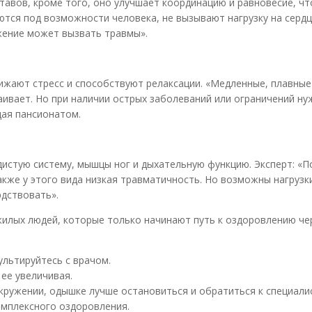
тавов, кроме того, оно улучшает координацию и равновесие, чт
ются под возможности человека, не вызывают нагрузку на сердц
жение может вызвать травмы».
ижают стресс и способствуют релаксации. «Медленные, плавны
аивает. Но при наличии острых заболеваний или ограничений ну
щая пансионатом.
дистую систему, мышцы ног и дыхательную функцию. Эксперт: «
также у этого вида низкая травматичность. Но возможны нагрузк
рдствовать».
жилых людей, которые только начинают путь к оздоровлению че
льтируйтесь с врачом.
ее увеличивая.
кружении, одышке лучше остановиться и обратиться к специалис
омплексного оздоровления.