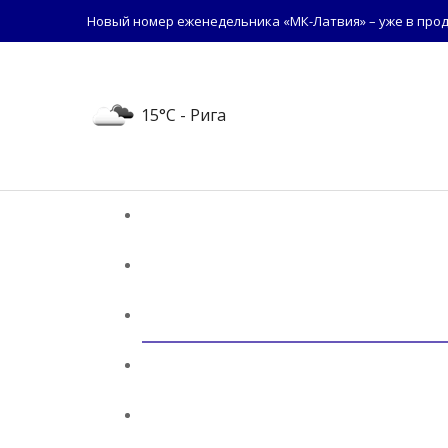
Новый номер еженедельника «МК-Латвия» – уже в прод
15°C
- Рига