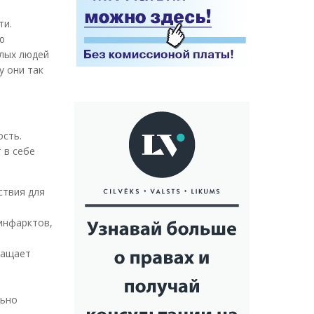
ти.
ю
илых людей
у они так
ость.
 в себе
ствия для
инфарктов,
ращает
льно