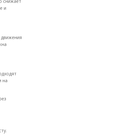
о снижает
е и
е движения
жна
Подходят
и на
рез
ту.