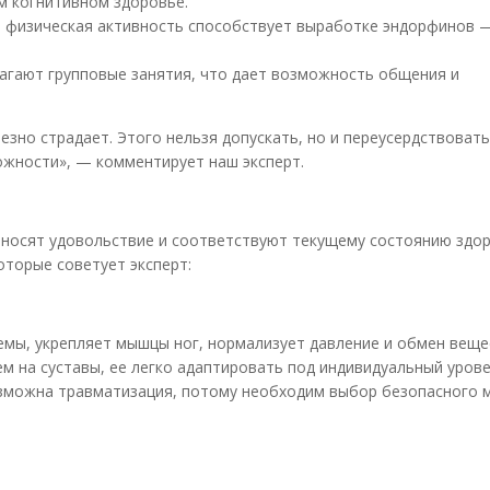
м когнитивном здоровье.
 физическая активность способствует выработке эндорфинов 
агают групповые занятия, что дает возможность общения и
зно страдает. Этого нельзя допускать, но и переусердствоват
ожности», — комментирует наш эксперт.
иносят удовольствие и соответствуют текущему состоянию здор
оторые советует эксперт:
емы, укрепляет мышцы ног, нормализует давление и обмен веще
м на суставы, ее легко адаптировать под индивидуальный уров
озможна травматизация, потому необходим выбор безопасного 