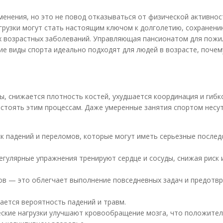
енения, но это не повод отказываться от физической активнос
грузки могут стать настоящим ключом к долголетию, сохранени
их возрастных заболеваний. Управляющая пансионатом для пож
е виды спорта идеально подходят для людей в возрасте, почем
, снижается плотность костей, ухудшается координация и гибк
стоять этим процессам. Даже умеренные занятия спортом несут
к падений и переломов, которые могут иметь серьезные послед
гулярные упражнения тренируют сердце и сосуды, снижая риск 
ов — это облегчает выполнение повседневных задач и предотв
ается вероятность падений и травм.
ские нагрузки улучшают кровообращение мозга, что положите