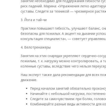
Занятие необходимо для поддержания гибкости сус
риск падений. Марина: «Упражнения легко адаптиру
суставы. Следите за техникой — чрезмерное растя
3. Йога и тай-чи
Практики повышают гибкость, улучшают баланс, сн
безопасны для пожилых. А акцент на дыхании успок
консультация специалиста», — советует управляю
4. Велотренажеры
Занятия на этих снарядах укрепляют сердечно-сосу
пожилым, т. к. нагрузку можно контролировать, а 
коленные суставы, вследствие чего нельзя переусе
Наш эксперт также дала рекомендации для всех по
движение.
Перед началом занятий обязательно проконсу
Начинайте с небольшой нагрузки, постепенно 
Следите за самочувствием: при болях, голово
Комбинируйте разные виды активности для к