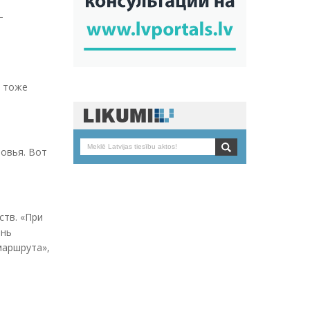
—
ь тоже
овья. Вот
ств. «При
ень
маршрута»,