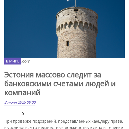
Unsplash.com
В МИРЕ
Эстония массово следит за
банковскими счетами людей и
компаний
2 июля 2025 08:00
0
При проверке подозрений, представленных канцлеру права,
выяснилось, что неизвестные должностные лица в течение