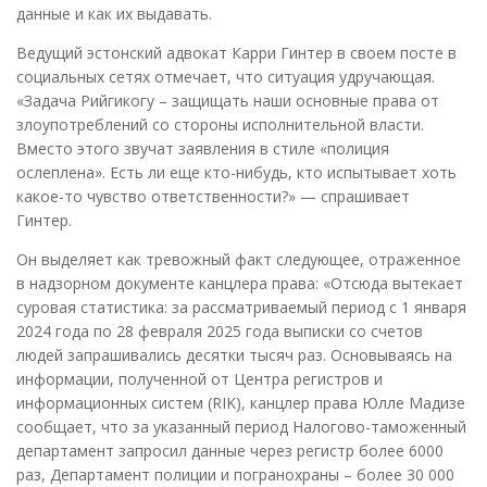
данные и как их выдавать.
Ведущий эстонский адвокат Карри Гинтер в своем посте в
социальных сетях отмечает, что ситуация удручающая.
«Задача Рийгикогу – защищать наши основные права от
злоупотреблений со стороны исполнительной власти.
Вместо этого звучат заявления в стиле «полиция
ослеплена». Есть ли еще кто-нибудь, кто испытывает хоть
какое-то чувство ответственности?» — спрашивает
Гинтер.
Он выделяет как тревожный факт следующее, отраженное
в надзорном документе канцлера права: «Отсюда вытекает
суровая статистика: за рассматриваемый период с 1 января
2024 года по 28 февраля 2025 года выписки со счетов
людей запрашивались десятки тысяч раз. Основываясь на
информации, полученной от Центра регистров и
информационных систем (RIK), канцлер права Юлле Мадизе
сообщает, что за указанный период Налогово-таможенный
департамент запросил данные через регистр более 6000
раз, Департамент полиции и погранохраны – более 30 000