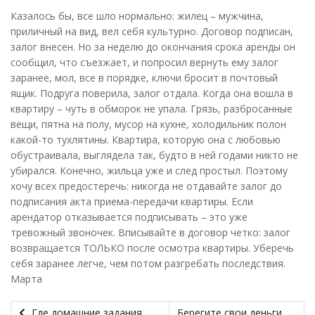
Казалось бы, все шло нормально: жилец – мужчина,
приличный на вид, вел себя культурно. Договор подписан,
залог внесен. Но за неделю до окончания срока аренды он
сообщил, что съезжает, и попросил вернуть ему залог
заранее, мол, все в порядке, ключи бросит в почтовый
ящик. Подруга поверила, залог отдала. Когда она вошла в
квартиру – чуть в обморок не упала. Грязь, разбросанные
вещи, пятна на полу, мусор на кухне, холодильник полон
какой-то тухлятины. Квартира, которую она с любовью
обустраивала, выглядела так, будто в ней годами никто не
убирался. Конечно, жильца уже и след простыл. Поэтому
хочу всех предостеречь: никогда не отдавайте залог до
подписания акта приема-передачи квартиры. Если
арендатор отказывается подписывать – это уже
тревожный звоночек. Вписывайте в договор четко: залог
возвращается ТОЛЬКО после осмотра квартиры. Уберечь
себя заранее легче, чем потом разгребать последствия.
Марта
Где домашние задания,
Берегите свои деньги