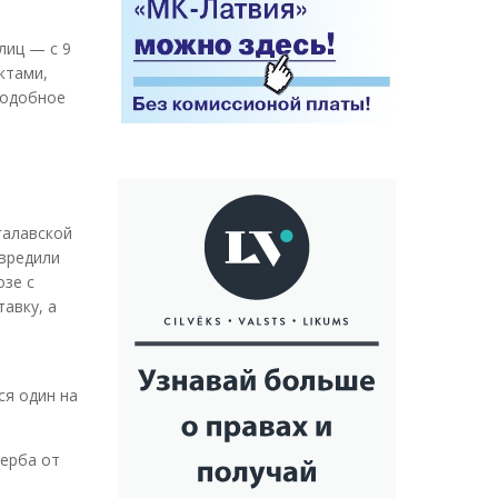
лиц — с 9
ктами,
подобное
галавской
овредили
озе с
авку, а
ся один на
щерба от
,