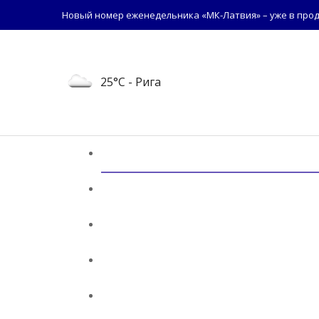
Новый номер еженедельника «МК-Латвия» – уже в прод
25°C
- Рига