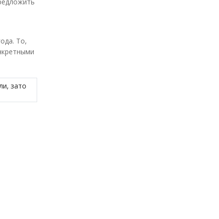
предложить
ода. То,
онкретными
ли, зато