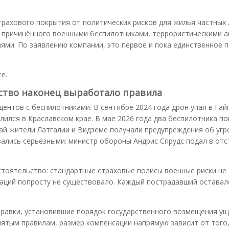
рахового покрытия от политических рисков для жилья частных 
 причинённого военными беспилотниками, террористическими а
ями. По заявлению компании, это первое и пока единственное 
.
е.
рство наконец выработало правила
дентов с беспилотниками. В сентябре 2024 года дрон упал в Гай
млился в Краславском крае. В мае 2026 года два беспилотника п
ай жители Латгалии и Видземе получали предупреждения об угр
зались серьёзными: министр обороны Андрис Спрудс подал в отст
тоятельство: стандартные страховые полисы военные риски не
аций попросту не существовало. Каждый пострадавший оставал
правки, установившие порядок государственного возмещения у
нятым правилам, размер компенсации напрямую зависит от того