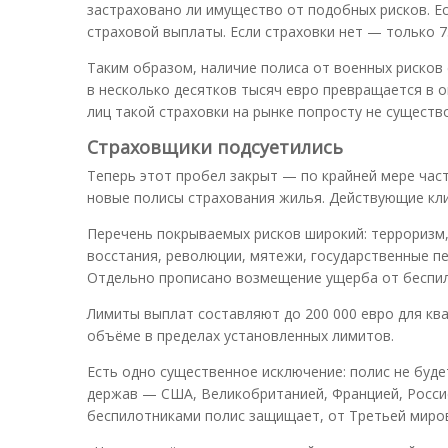
застраховано ли имущество от подобных рисков. Е
страховой выплаты. Если страховки нет — только 7
Таким образом, наличие полиса от военных рисков
в несколько десятков тысяч евро превращается в 
лиц такой страховки на рынке попросту не существ
Страховщики подсуетились
Теперь этот пробел закрыт — по крайней мере час
новые полисы страхования жилья. Действующие кли
Перечень покрываемых рисков широкий: терроризм,
восстания, революции, мятежи, государственные п
Отдельно прописано возмещение ущерба от беспило
Лимиты выплат составляют до 200 000 евро для ква
объёме в пределах установленных лимитов.
Есть одно существенное исключение: полис не буде
держав — США, Великобританией, Францией, Россие
беспилотниками полис защищает, от Третьей миро