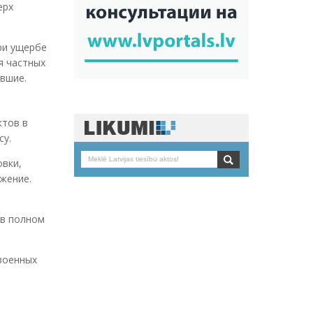
ерх
ри ущербе
я частных
авшие.
ктов в
су.
овки,
жение.
 в полном
 военных