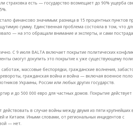
сли страховка есть — государство возмещает до 90% ущерба св
5%.
 стало финансово значимым: разница в 15 процентных пунктов п
ощутимую сумму. Единственная проблема состояла в том, что дл
овало — на это обращали внимание и эксперты, и сами пострад
тично. С 9 июля BALTA включает покрытие политических конфли
енты смогут докупить это покрытие к уже существующему поли
 саботаж, массовые беспорядки, гражданские волнения, забаст
еревороты, гражданская война и война — включая военное поло
тников Украины, России или любых других государств.
ртир и до 500 000 евро для частных домов. Покрытие действует
т действовать в случае войны между двумя из пяти крупнейших
й и Китаем. Иными словами, от региональных инцидентов с
вой — нет.