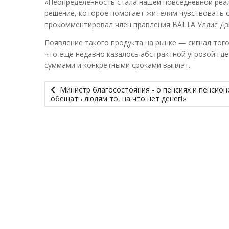
«Неопределённость стала нашей повседневной реа
решение, которое помогает жителям чувствовать с
прокомментировал член правления BALTA Улдис Дз
Появление такого продукта на рынке — сигнал того,
что ещё недавно казалось абстрактной угрозой где
суммами и конкретными сроками выплат.
Министр благосостояния - о пенсиях и пенсион
обещать людям то, на что нет денег!»