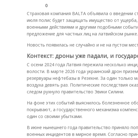
0
Страховая компания BALTA объявила о введении ст
июля полис будет защищать имущество от ущерба,
военными действиями и другими подобными событи
предложение для частных лиц на латвийском рынке
Новость появилась не случайно и не на пустом мест
Контекст: дроны уже падали, и госуда
С осени 2024 года Латвия пережила несколько инци
волости. В марте 2026 года украинский дрон призе
резервуары нефтебазы в Резекне. За один только м
воздуха девять раз. Политические последствия ока
следом рухнуло правительство Эвики Силини.
На фоне этих событий выяснилось болезненное обс
покрывают, а государственного механизма компенс
один со своими убытками.
В июне нынешнего года правительство приняло по
военных инцидентов в мирное время. Согласно при