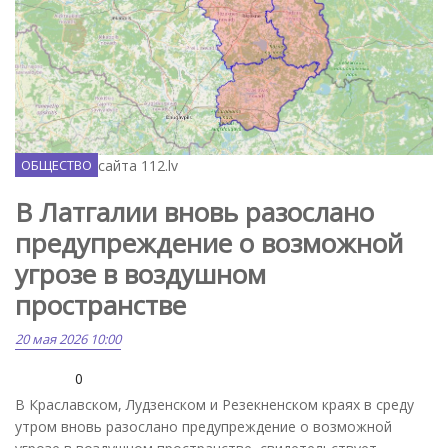
Скриншот с сайта 112.lv
ОБЩЕСТВО
В Латгалии вновь разослано
предупреждение о возможной
угрозе в воздушном
пространстве
20 мая 2026 10:00
0
В Краславском, Лудзенском и Резекненском краях в среду
утром вновь разослано предупреждение о возможной