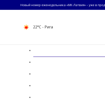
Новый номер еженедельника «МК-Латвия» – уже в прод
22°C
- Рига