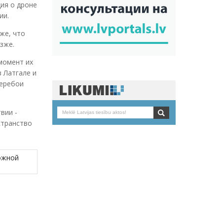
ия о дроне
ии.
же, что
зже.
момент их
 Латгале и
перебои
вии -
странство
ожной