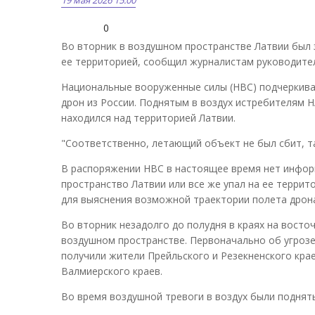
19 мая 2026 15:00
0
Во вторник в воздушном пространстве Латвии был 
ее территорией, сообщил журналистам руководител
Национальные вооруженные силы (НВС) подчеркива
дрон из России. Поднятым в воздух истребителям 
находился над территорией Латвии.
"Соответственно, летающий объект не был сбит, та
В распоряжении НВС в настоящее время нет инфор
пространство Латвии или все же упал на ее терри
для выяснения возможной траектории полета дрон
Во вторник незадолго до полудня в краях на вост
воздушном пространстве. Первоначально об угрозе
получили жители Прейльского и Резекненского крае
Валмиерского краев.
Во время воздушной тревоги в воздух были поднят