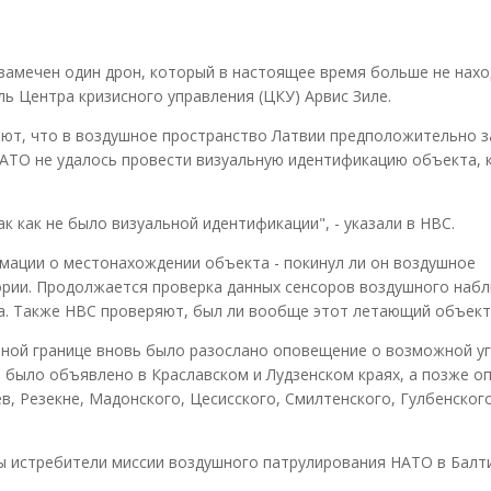
замечен один дрон, который в настоящее время больше не нахо
ь Центра кризисного управления (ЦКУ) Арвис Зиле.
ют, что в воздушное пространство Латвии предположительно з
НАТО не удалось провести визуальную идентификацию объекта, 
к как не было визуальной идентификации", - указали в НВС.
мации о местонахождении объекта - покинул ли он воздушное
тории. Продолжается проверка данных сенсоров воздушного наб
а. Также НВС проверяют, был ли вообще этот летающий объект
очной границе вновь было разослано оповещение о возможной уг
 было объявлено в Краславском и Лудзенском краях, а позже 
в, Резекне, Мадонского, Цесисского, Смилтенского, Гулбенског
ы истребители миссии воздушного патрулирования НАТО в Балти