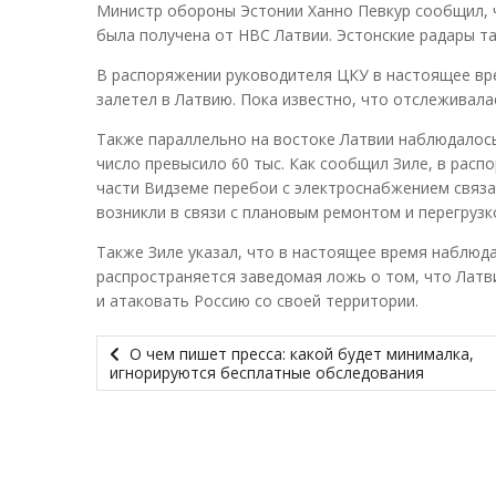
Министр обороны Эстонии Ханно Певкур сообщил, 
была получена от НВС Латвии. Эстонские радары та
В распоряжении руководителя ЦКУ в настоящее вре
залетел в Латвию. Пока известно, что отслеживала
Также параллельно на востоке Латвии наблюдалось
число превысило 60 тыс. Как сообщил Зиле, в расп
части Видземе перебои с электроснабжением связа
возникли в связи с плановым ремонтом и перегрузк
Также Зиле указал, что в настоящее время наблюд
распространяется заведомая ложь о том, что Латв
и атаковать Россию со своей территории.
О чем пишет пресса: какой будет минималка,
игнорируются бесплатные обследования