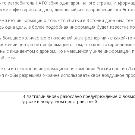
что истребитель НАТО сбил один дрон на юге страны. Информац
кже зафиксировали дрон, двигавшийся в направлении юга Эстон
мя нет информации о том, что сбитый в Эстонии дрон был тем 
сь одна цель, а более подробная информация будет известна по
 большое количество отключений электроэнергии - в какой-то 
оряжении центра нет информации о том, что констатированные в
ны с инцидентом с дроном. По имеющейся у Зиле информации, 
ой сети.
ается интенсивная информационная кампания России против Лат
ия якобы разрешила Украине использовать свое воздушное про
В Латгалии вновь разослано предупреждение о возм
угрозе в воздушном пространстве