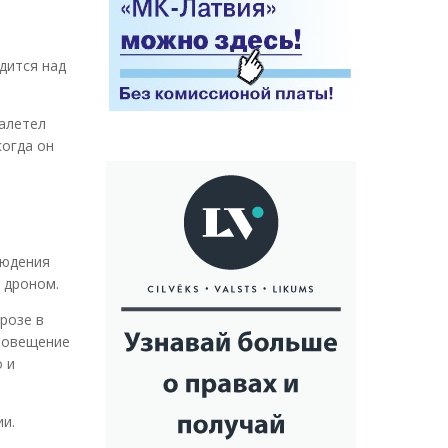
дится над
алетел
когда он
людения
 дроном.
розе в
оповещение
о и
и.