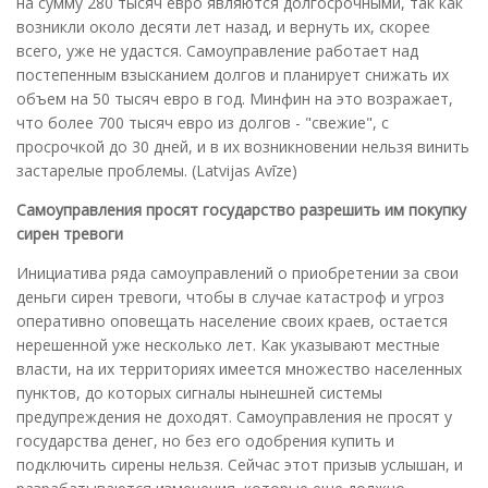
на сумму 280 тысяч евро являются долгосрочными, так как
возникли около десяти лет назад, и вернуть их, скорее
всего, уже не удастся. Самоуправление работает над
постепенным взысканием долгов и планирует снижать их
объем на 50 тысяч евро в год. Минфин на это возражает,
что более 700 тысяч евро из долгов - "свежие", с
просрочкой до 30 дней, и в их возникновении нельзя винить
застарелые проблемы. (Latvijas Avīze)
Самоуправления просят государство разрешить им покупку
сирен тревоги
Инициатива ряда самоуправлений о приобретении за свои
деньги сирен тревоги, чтобы в случае катастроф и угроз
оперативно оповещать население своих краев, остается
нерешенной уже несколько лет. Как указывают местные
власти, на их территориях имеется множество населенных
пунктов, до которых сигналы нынешней системы
предупреждения не доходят. Самоуправления не просят у
государства денег, но без его одобрения купить и
подключить сирены нельзя. Сейчас этот призыв услышан, и