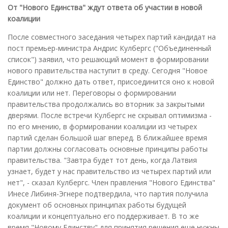
От "Нового Единства" ждут ответа об участии в новой
коалиции
После совместного заседания четырех партий кандидат на
пост премьер-министра Андрис Кулбергс ("Объединенный
список") заявил, что решающий момент в формировании
нового правительства наступит в среду. Сегодня "Новое
Единство" должно дать ответ, присоединится оно к новой
коалиции или нет. Переговоры о формировании
правительства продолжались во вторник за закрытыми
дверями. После встречи Кулбергс не скрывал оптимизма -
по его мнению, в формировании коалиции из четырех
партий сделан большой шаг вперед. В ближайшее время
партии должны согласовать основные принципы работы
правительства. "Завтра будет тот день, когда Латвия
узнает, будет у нас правительство из четырех партий или
нет", - сказал Кулбергс. Член правления "Нового Единства"
Инесе Либиня-Эгнере подтвердила, что партия получила
документ об основных принципах работы будущей
коалиции и концептуально его поддерживает. В то же
время "Новому Единству" для принятия решения еще нужны