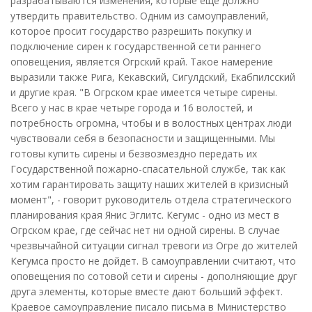
разрабатываются изменения, которые еще должно
утвердить правительство. Одним из самоуправлений,
которое просит государство разрешить покупку и
подключение сирен к государственной сети раннего
оповещения, является Огрский край. Такое намерение
выразили также Рига, Кекавский, Сигулдский, Екабпилсский
и другие края. "В Огрском крае имеется четыре сирены.
Всего у нас в крае четыре города и 16 волостей, и
потребность огромна, чтобы и в волостных центрах люди
чувствовали себя в безопасности и защищенными. Мы
готовы купить сирены и безвозмездно передать их
Государственной пожарно-спасательной службе, так как
хотим гарантировать защиту наших жителей в кризисный
момент", - говорит руководитель отдела стратегического
планирования края Янис Эглитс. Кегумс - одно из мест в
Огрском крае, где сейчас нет ни одной сирены. В случае
чрезвычайной ситуации сигнал тревоги из Огре до жителей
Кегумса просто не дойдет. В самоуправлении считают, что
оповещения по сотовой сети и сирены - дополняющие друг
друга элементы, которые вместе дают больший эффект.
Краевое самоуправление писало письма в Министерство