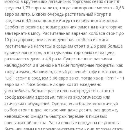
молоко в крупнейших латвийских торговых сетях стоит в
среднем 1,73 евро за литр, тогда как коровье молоко - 0,68
евро за литр. В свою очередь растительный йогурт в
среднем в 4,5 раза дороже йогурта из обычного молока.
Особенно резкие ценовые различия заметны в категориях
альтернатив мясу. Растительная вареная колбаса стоит до
10 раз дороже, чем самая дешевая колбаса из мяса.
Растительные наггетсы в среднем стоят в 2,6 раза больше
куриных наггетсов, а в отдельных торговых сетях цена
различается даже в 4,6 раза. Существенные различия
наблюдаются и в ценах на такие популярные продукты, как
тофу и хумус. Например, самый дешевый тофу в магазинах
"Lidl" стоит в среднем 5,66 евро за кг, тогда как в "Rimi" - 11
евро за кг. "Все больше людей хотят ежедневно
употреблять больше растительных продуктов - как по
соображениям здоровья, так и из экологических или
этических побуждений. Однако, если более экологичный
выбор стоит в два, четыре или даже десять раз дороже,
невозможно ожидать быстрых перемен в пищевых
привычках общества. Растительные продукты не должны
быть нишевым или премиум-сегментом - они должны стать