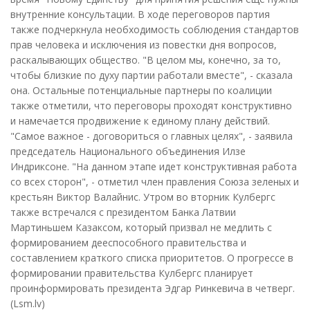
внутренние консультации. В ходе переговоров партия
также подчеркнула необходимость соблюдения стандартов
прав человека и исключения из повестки дня вопросов,
раскалывающих общество. "В целом мы, конечно, за то,
чтобы близкие по духу партии работали вместе", - сказала
она. Остальные потенциальные партнеры по коалиции
также отметили, что переговоры проходят конструктивно
и намечается продвижение к единому плану действий.
"Самое важное - договориться о главных целях", - заявила
председатель Национального объединения Илзе
Индриксоне. "На данном этапе идет конструктивная работа
со всех сторон", - отметил член правления Союза зеленых и
крестьян Виктор Валайнис. Утром во вторник Кулбергс
также встречался с президентом Банка Латвии
Мартиньшем Казаксом, который призвал не медлить с
формированием дееспособного правительства и
составлением краткого списка приоритетов. О прогрессе в
формировании правительства Кулбергс планирует
проинформировать президента Эдгар Ринкевича в четверг.
(Lsm.lv)