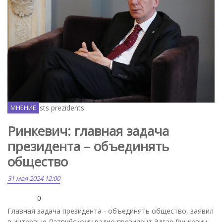
Flickr / Valsts prezidents
МНЕНИЕ
Ринкевич: главная задача
президента – объединять
общество
31 мая 2024 12:00
0
Главная задача президента - объединять общество, заявил
в интервью Латвийскому радио президент Эдгар Ринкевич.