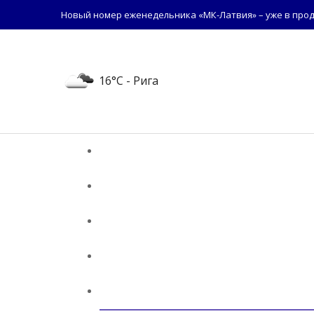
Новый номер еженедельника «МК-Латвия» – уже в прод
16°C
- Рига