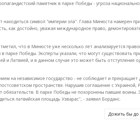
ропагандистский памятник в парке Победы - угроза национально
ет находиться символ "империи зла". Глава Минюста намерен пр
ть, как достойно, уважая международное право, демонтироват
отметил, что в Минюсте уже несколько лет анализируется право
 в парке Победы. Эксперты указали, что могут существовать пр
й и Латвией, и в данном случае это может быть отступление о
нием на независимое государство - не соблюдает и прекращает 
остсоветском пространстве. Нарушив соглашение с Украиной, 
нет обязательств. В парке Победы не похоронены павшие воины. 
иться латвийская площадь Узварас", - заявил Борданс.
Дожить бы до