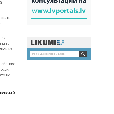
й
извать
ь
вая
ичины,
дной из
действие
Россия
Это не
 пенсии