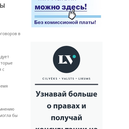
ны
оговоров в
едует
оторые
 с
ремя
 мнению
могла бы