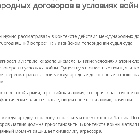
ародных договоров в условиях вой
 нужно рассматривать в контексте действия международных д
 "Сегодняшний вопрос" на Латвийском телевидении судья суда
агивает и Латвию, сказала Зиемеле. В таких условиях Латвии сл
договоров в условиях войны. Существуют известные принципы, к
вии, пересматривать свои международные договорные отношения
м.
к советской армии, а российская армия, которая в настоящее в
 фактически является наследницей советской армии, памятник
ь международную правовую практику и возможности Латвии. По
оров Латвия должна приостановить. В контексте войны Латвия 
 данный момент защищает символику агрессора.