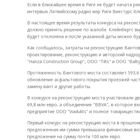
Если в ближайшее время в Риге не будет начата рек
интервью Латвийскому радио мэр Риги Виестурс Кл
В настоящее время результаты конкурса на реконст
должно принять решение по жалобе. Клейнбергс вы
будет отклонена и после указанной даты можно бу
Как сообщалось, затраты на реконструкцию Вантов
проектирование, реконструкцию и авторский надзор
"Hanza Construction Group", ООО "Tilts" и ООО "Baltija
Протяженность Вантового моста составляет 593,6 м
обновление асфальтового покрытия проезжей части
замену вант и другие работы.
В конкурсе на реконструкцию моста участвовали дв
69,8 млн евро, а объединение "BBVA", в которое вх
предприятие ООО "Viadukts" и полное товарищество 
Первый конкурс на реконструкцию моста в прошлом 
предложенная им сумма превышала финансовые воз
предложение на сумму почти 100 млн евро.