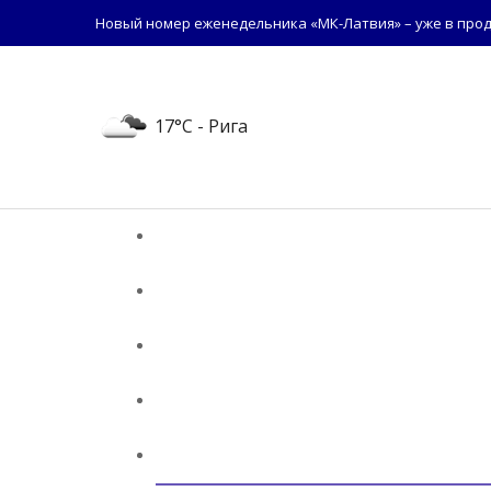
Новый номер еженедельника «МК-Латвия» – уже в прод
17°C
- Рига