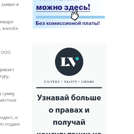
 заявил в
января
, жалоба
т ООО
тривает
туру,
а сумму
вместное
ндент, и
ло подано