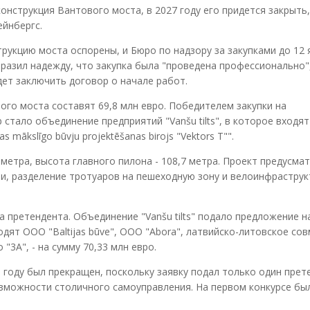
онструкция Вантового моста, в 2027 году его придется закрыть,
ейнбергс.
рукцию моста оспорены, и Бюро по надзору за закупками до 12 
разил надежду, что закупка была "проведена профессионально"
дет заключить договор о начале работ.
ого моста составят 69,8 млн евро. Победителем закупки на
 стало объединение предприятий "Vanšu tilts", в которое входя
s mākslīgo būvju projektēšanas birojs "Vektors T"".
етра, высота главного пилона - 108,7 метра. Проект предусма
, разделение тротуаров на пешеходную зону и велоинфраструк
а претендента. Объединение "Vanšu tilts" подало предложение н
одят ООО "Baltijas būve", ООО "Abora", латвийско-литовское со
"3A", - на сумму 70,33 млн евро.
году был прекращен, поскольку заявку подал только один прете
можности столичного самоуправления. На первом конкурсе бы