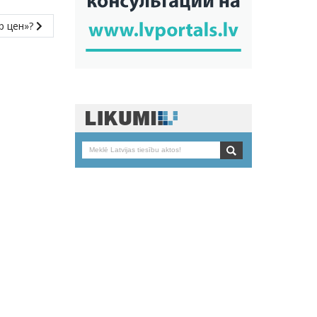
р цен»?