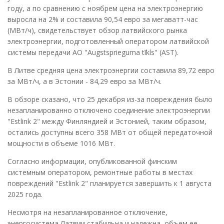
году, а по сравнению с ноябрем цена на электроэнергию
выросла на 2% и составила 90,54 евро за мегаватт-час
(МВт/ч), свидетельствует обзор латвийского рынка
электроэнергии, подготовленный оператором латвийской
системы передачи АО "Augstsprieguma tīkls" (AST).
В Литве средняя цена электроэнергии составила 89,72 евро
за МВт/ч, а в Эстонии - 84,29 евро за МВт/ч.
В обзоре сказано, что 25 декабря из-за повреждения было
незапланированно отключено соединение электроэнергии
"Estlink 2" между Финляндией и Эстонией, таким образом,
остались доступны всего 358 МВт от общей передаточной
мощности в объеме 1016 МВт.
Согласно информации, опубликованной финским
системным оператором, ремонтные работы в местах
повреждений "Estlink 2" планируется завершить к 1 августа
2025 года.
Несмотря на незапланированное отключение,
энергосистема Латвии стабильна и надежна, объем ее