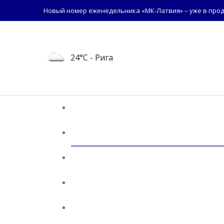
Новый номер еженедельника «МК-Латвия» – уже в прод
24°C
- Рига