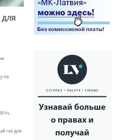
 для
ом
у на
МВтч,
ый газ для