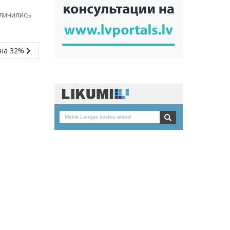
еличились
 на 32%