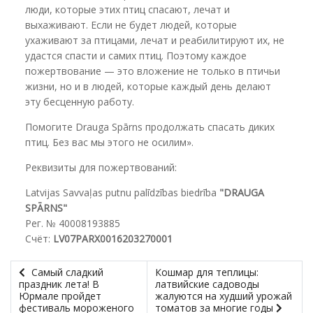
люди, которые этих птиц спасают, лечат и
выхаживают. Если не будет людей, которые
ухаживают за птицами, лечат и реабилитируют их, не
удастся спасти и самих птиц. Поэтому каждое
пожертвование — это вложение не только в птичьи
жизни, но и в людей, которые каждый день делают
эту бесценную работу.
Помогите Drauga Spārns продолжать спасать диких
птиц. Без вас мы этого не осилим».
Реквизиты для пожертвований:
Latvijas Savvaļas putnu palīdzības biedrība
"DRAUGA
SPĀRNS"
Рег. № 40008193885
Счёт:
LV07PARX0016203270001
Самый сладкий
Кошмар для теплицы:
праздник лета! В
латвийские садоводы
Юрмале пройдет
жалуются на худший урожай
фестиваль мороженого
томатов за многие годы