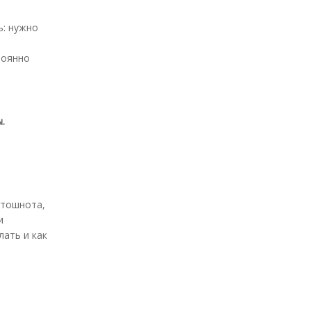
ь: нужно
,
тоянно
.
 тошнота,
и
лать и как