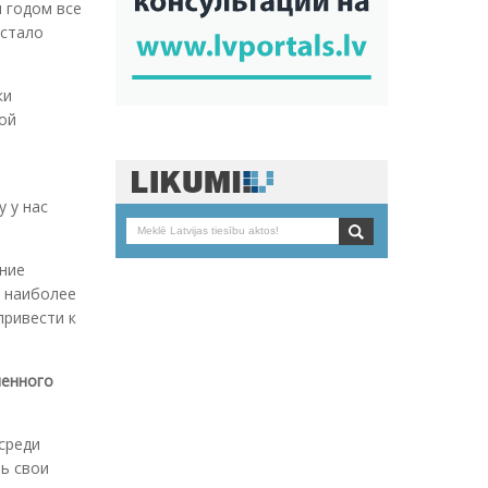
м годом все
 стало
ки
ой
у у нас
ение
е наиболее
привести к
ленного
среди
ть свои