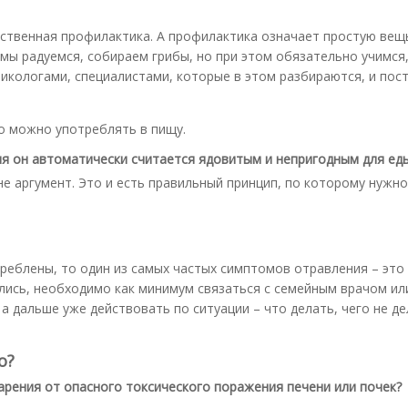
ественная профилактика. А профилактика означает простую вещ
, мы радуемся, собираем грибы, но при этом обязательно учимся
микологами, специалистами, которые в этом разбираются, и пос
но можно употреблять в пищу.
еня он автоматически считается ядовитым и непригодным для еды
 не аргумент. Это и есть правильный принцип, по которому нужно
треблены, то один из самых частых симптомов отравления – это
ились, необходимо как минимум связаться с семейным врачом ил
 дальше уже действовать по ситуации – что делать, чего не де
о?
арения от опасного токсического поражения печени или почек?