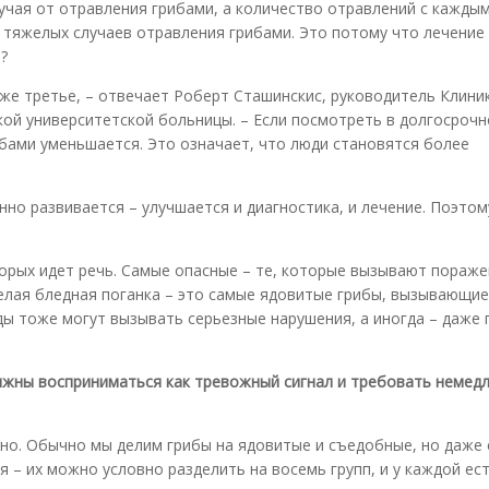
учая от отравления грибами, а количество отравлений с кажды
 тяжелых случаев отравления грибами. Это потому что лечение
?
даже третье, – отвечает Роберт Сташинскис, руководитель Клини
ой университетской больницы. – Если посмотреть в долгосрочн
рибами уменьшается. Это означает, что люди становятся более
янно развивается – улучшается и диагностика, и лечение. Поэтом
торых идет речь. Самые опасные – те, которые вызывают пораж
белая бледная поганка – это самые ядовитые грибы, вызывающи
ды тоже могут вызывать серьезные нарушения, а иногда – даже 
лжны восприниматься как тревожный сигнал и требовать немед
но. Обычно мы делим грибы на ядовитые и съедобные, но даже 
 – их можно условно разделить на восемь групп, и у каждой ес