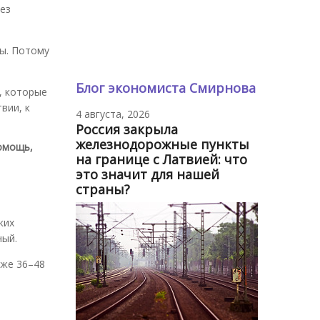
нез
ды. Потому
Блог экономиста Смирнова
, которые
вии, к
4 августа, 2026
Россия закрыла
железнодорожные пункты
помощь,
на границе с Латвией: что
это значит для нашей
страны?
ких
ный.
аже 36–48