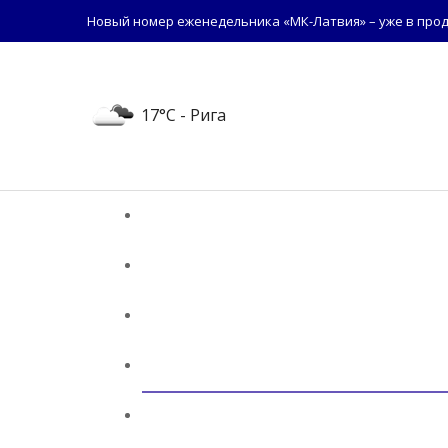
Новый номер еженедельника «МК-Латвия» – уже в прод
17°C
- Рига