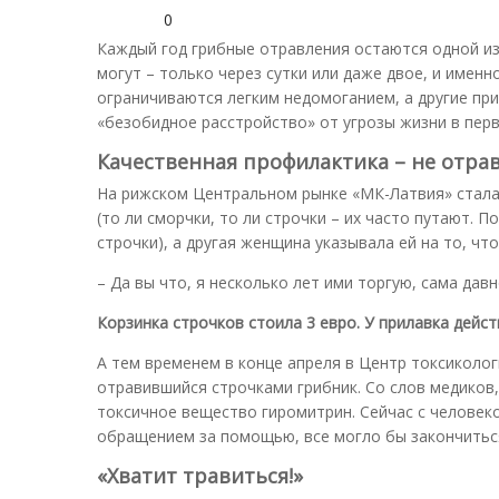
0
Каждый год грибные отравления остаются одной из
могут – только через сутки или даже двое, и имен
ограничиваются легким недомоганием, а другие п
«безобидное расстройство» от угрозы жизни в пер
Качественная профилактика – не отра
На рижском Центральном рынке «МК-Латвия» стала
(то ли сморчки, то ли строчки – их часто путают. 
строчки), а другая женщина указывала ей на то, ч
– Да вы что, я несколько лет ими торгую, сама давн
Корзинка строчков стоила 3 евро. У прилавка дейс
А тем временем в конце апреля в Центр токсиколог
отравившийся строчками грибник. Со слов медиков,
токсичное вещество гиромитрин. Сейчас с человеком
обращением за помощью, все могло бы закончитьс
«Хватит травиться!»