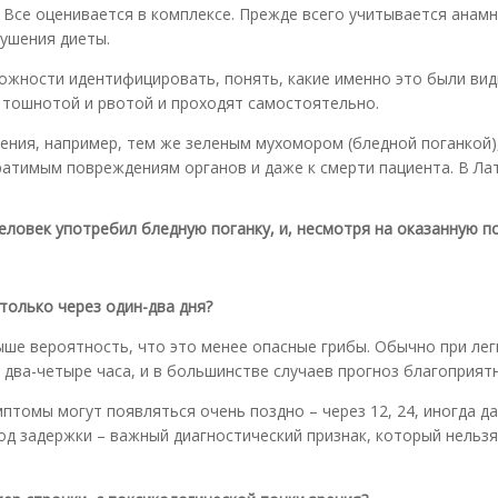
. Все оценивается в комплексе. Прежде всего учитывается анам
рушения диеты.
можности идентифицировать, понять, какие именно это были ви
 тошнотой и рвотой и проходят самостоятельно.
ления, например, тем же зеленым мухомором (бледной поганкой)
атимым повреждениям органов и даже к смерти пациента. В Лат
человек употребил бледную поганку, и, несмотря на оказанную 
только через один-два дня?
ыше вероятность, что это менее опасные грибы. Обычно при лег
два-четыре часа, и в большинстве случаев прогноз благоприят
птомы могут появляться очень поздно – через 12, 24, иногда д
иод задержки – важный диагностический признак, который нельзя