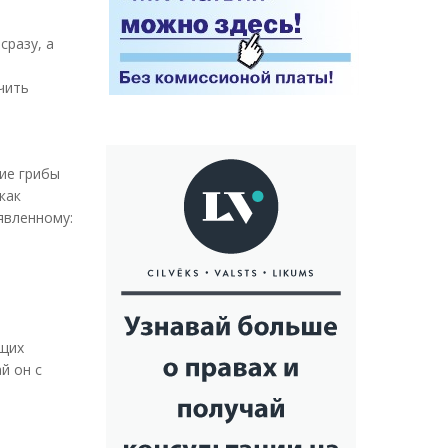
сразу, а
чить
ие грибы
как
явленному:
ащих
й он с