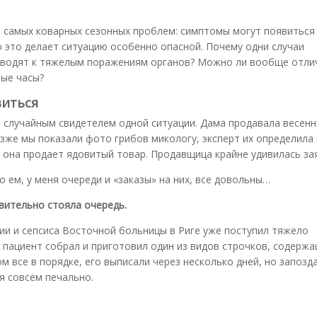
 самых коварных сезонных проблем: симптомы могут появиться 
но это делает ситуацию особенно опасной. Почему одни случаи
риводят к тяжелым поражениям органов? Можно ли вообще отли
вые часы?
виться
 случайным свидетелем одной ситуации. Дама продавала весенн
Позже мы показали фото грибов микологу, эксперт их определила 
то она продает ядовитый товар. Продавщица крайне удивилась за
о ем, у меня очереди и «заказы» на них, все довольны…
твительно стояла очередь.
ии и сепсиса Восточной больницы в Риге уже поступил тяжело
 пациент собрал и приготовил один из видов строчков, содерж
 все в порядке, его выписали через несколько дней, но запозда
я совсем печально.