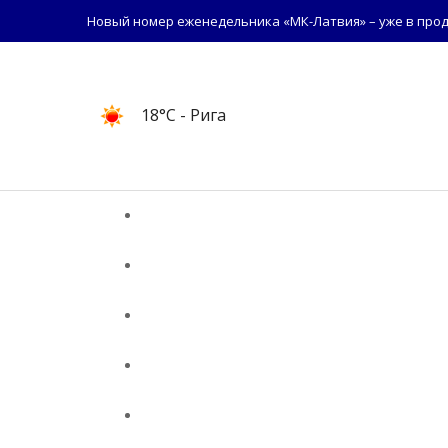
Новый номер еженедельника «МК-Латвия» – уже в прод
18°C
- Рига