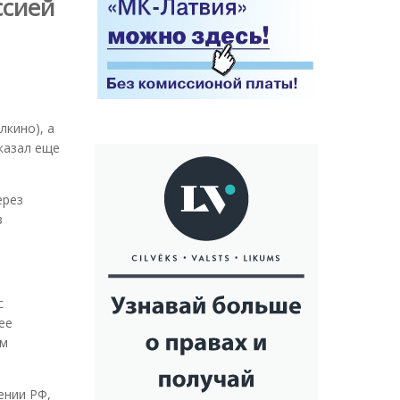
ссией
лкино), а
казал еще
ерез
з
с
ее
им
ении РФ,