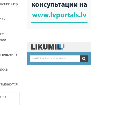
очении мер
сти
все
лее
 вещей, а
иска
итываются.
в из