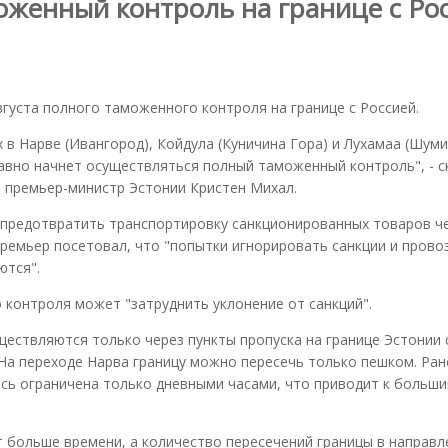
оженный контроль на границе с Ро
густа полного таможенного контроля на границе с Россией.
х в Нарве (Ивангород), Койдула (Куничина Гора) и Лухамаа (Шуми
лавно начнет осуществляться полный таможенный контроль", - с
и премьер-министр Эстонии Кристен Михал.
ы предотвратить транспортировку санкционированных товаров ч
ремьер посетовал, что "попытки игнорировать санкции и прово
ются".
 контроля может "затруднить уклонение от санкций".
ествляются только через пункты пропуска на границе Эстонии 
 На переходе Нарва границу можно пересечь только пешком. Ран
сь ограничена только дневными часами, что приводит к больш
больше времени, а количество пересечений границы в направл