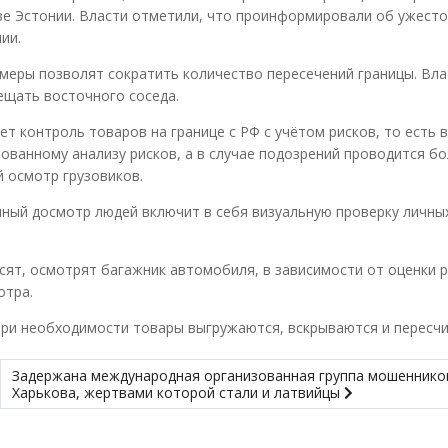
тве Эстонии. Власти отметили, что проинформировали об ужест
ии.
меры позволят сократить количество пересечений границы. Вла
ещать восточного соседа.
 контроль товаров на границе с РФ с учётом рисков, то есть 
ванному анализу рисков, а в случае подозрений проводится бо
 осмотр грузовиков.
ный досмотр людей включит в себя визуальную проверку личных
сят, осмотрят багажник автомобиля, в зависимости от оценки р
отра.
при необходимости товары выгружаются, вскрываются и пересч
Задержана международная организованная группа мошеннико
Харькова, жертвами которой стали и латвийцы