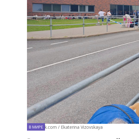
Facebook.com / Ekaterina Vizovskaya
В МИРЕ