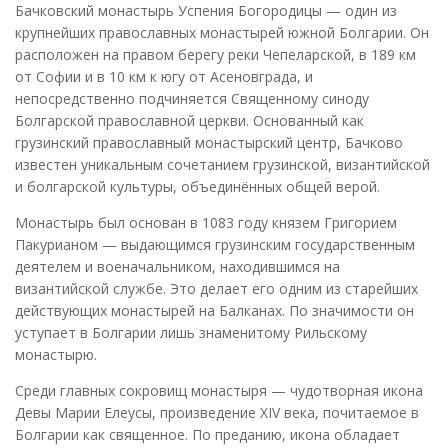
Бачковский монастырь Успения Богородицы — один из
крупнейших православных монастырей южной Болгарии. Он
расположен на правом берегу реки Чепеларской, в 189 км
от Софии и в 10 км к югу от Асеновграда, и
непосредственно подчиняется Священному синоду
Болгарской православной церкви. Основанный как
грузинский православный монастырский центр, Бачково
известен уникальным сочетанием грузинской, византийской
и болгарской культуры, объединённых общей верой.
Монастырь был основан в 1083 году князем Григорием
Пакурианом — выдающимся грузинским государственным
деятелем и военачальником, находившимся на
византийской службе. Это делает его одним из старейших
действующих монастырей на Балканах. По значимости он
уступает в Болгарии лишь знаменитому Рильскому
монастырю.
Среди главных сокровищ монастыря — чудотворная икона
Девы Марии Елеусы, произведение XIV века, почитаемое в
Болгарии как священное. По преданию, икона обладает