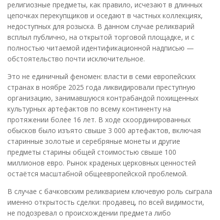
религиозные предметы, как правило, исчезают в длинных
цепочках перекупщиков и оседают в частных коллекциях,
недоступных для розыска. В данном случае реликварий
всплыл публично, на открытой торговой площадке, и с
полностью читаемой идентификационной надписью —
обстоятельство почти исключительное.
Это не единичный феномен: власти в семи европейских
странах в ноябре 2025 года ликвидировали преступную
организацию, занимавшуюся контрабандой похищенных
культурных артефактов по всему континенту на
протяжении более 16 лет. В ходе скоординированных
обысков было изъято свыше 3 000 артефактов, включая
старинные золотые и серебряные монеты и другие
предметы старины общей стоимостью свыше 100
миллионов евро. Рынок краденых церковных ценностей
остаётся масштабной общеевропейской проблемой.
В случае с бачковским реликварием ключевую роль сыграла
именно открытость сделки: продавец, по всей видимости,
не подозревал о происхождении предмета либо