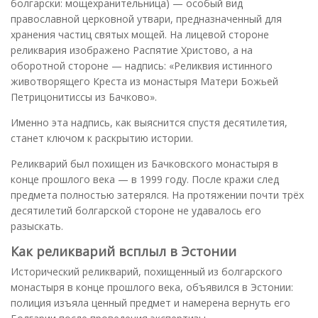
болгарски: мощехранительница) — особый вид
православной церковной утвари, предназначенный для
хранения частиц святых мощей. На лицевой стороне
реликвария изображено Распятие Христово, а на
оборотной стороне — надпись: «Реликвия истинного
животворящего Креста из монастыря Матери Божьей
Петрицонитиссы из Бачково».
Именно эта надпись, как выяснится спустя десятилетия,
станет ключом к раскрытию истории.
Реликварий был похищен из Бачковского монастыря в
конце прошлого века — в 1999 году. После кражи след
предмета полностью затерялся. На протяжении почти трёх
десятилетий болгарской стороне не удавалось его
разыскать.
Как реликварий всплыл в Эстонии
Исторический реликварий, похищенный из болгарского
монастыря в конце прошлого века, объявился в Эстонии:
полиция изъяла ценный предмет и намерена вернуть его