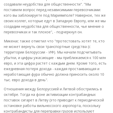
создавали неудобства для общественности". "Мы
поставили вопрос перед независимыми перевозчиками:
кого вы заблокируете под Мариямполе? Наверное, тех же
своих коллег, которые едут в Западную Европу, или же мы
создадим неудобства для общественности, чье мнение о
перевозчиках и так плохое", - подчеркнул он.
Микенас также отметил что "протестовать хотят те, кто
не может вернуть свои транспортные средства (с
территории Белоруссии - ИФ). Мы начали подсчитывать
убытки, и цифры ужасающие - мы приближаемся к 100 млн
евро, и эта цифра растет с каждым днем. Кроме того, есть
ежедневная потеря дохода - каждая простаивающая и
неработающая фура обычно должна приносить около 10
тыс. евро дохода в день".
Отношения между Белоруссией и Литвой обострились в
октябре. Тогда на фоне активизации контрабандных
поставок сигарет в Литву (это приводит к периодической
остановке работы вильнюсского аэропорта, поскольку
контрабандисты для переправки грузов используют