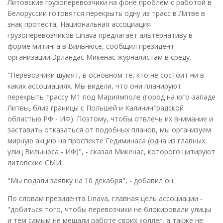
Литовские грузоперевозчики на фоне проблем с работой в
Белоруссии готовятся перекрыть одну из трасс в Литве в
знак протеста, Национальная ассоциация
грузоперевозчиков Linava предлагает альтернативу в
форме митинга в Вильнюсе, сообщил президент
организации Эрландас Микенас журналистам в среду.
"Перевозчики шумят, в основном те, кто не состоит ни в
каких ассоциациях. Мы видели, что они планируют
перекрыть трассу М1 под Мариямполе (город на юго-западе
Литвы, близ границы с Польшей и Калининградской
областью РФ - ИФ). Поэтому, чтобы отвлечь их внимание и
заставить отказаться от подобных планов, мы организуем
мирную акцию на проспекте Гедиминаса (одна из главных
улиц Вильнюса - ИФ)", - сказал Микенас, которого цитируют
литовские СМИ.
"Мы подали заявку на 10 декабря", - добавил он.
По словам президента Linava, главная цель ассоциации -
"добиться того, чтобы перевозчики не блокировали улицы
и тем самым не мешали работе своих коллег, а также не