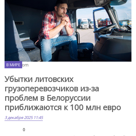
Freepik.com
В МИРЕ
Убытки литовских
грузоперевозчиков из-за
проблем в Белоруссии
приближаются к 100 млн евро
3 декабря 2025 11:45
0