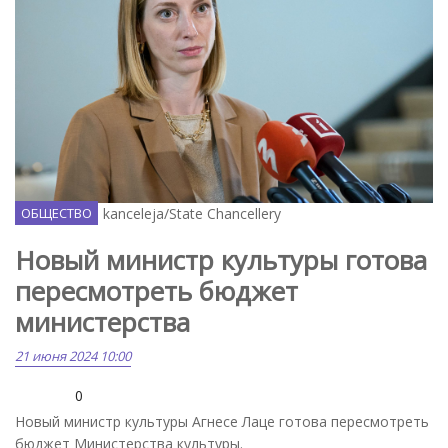
Flickr / Valsts kanceleja/State Chancellery
ОБЩЕСТВО
Новый министр культуры готова
пересмотреть бюджет
министерства
21 июня 2024 10:00
0
Новый министр культуры Агнесе Лаце готова пересмотреть
бюджет Министерства культуры.