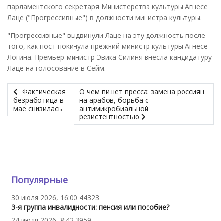
парламентского секретаря Министерства культуры Агнесе
Лаце ("Прогрессивные") в должности министра культуры.
"Прогрессивные" выдвинули Лаце на эту должность после
того, как пост покинула прежний министр культуры Агнесе
Логина. Премьер-министр Эвика Силиня внесла кандидатуру
Лаце на голосование в Сейм.
Фактическая
О чем пишет пресса: замена россиян
безработица в
на арабов, борьба с
мае снизилась
антимикробиальной
резистентностью
Популярные
30 июля 2026, 16:00
44323
3-я группа инвалидности: пенсия или пособие?
24 июля 2026, 8:42
3959