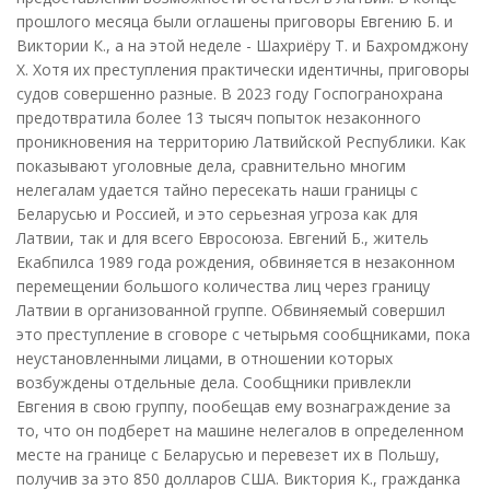
прошлого месяца были оглашены приговоры Евгению Б. и
Виктории К., а на этой неделе - Шахриёру Т. и Бахромджону
Х. Хотя их преступления практически идентичны, приговоры
судов совершенно разные. В 2023 году Госпогранохрана
предотвратила более 13 тысяч попыток незаконного
проникновения на территорию Латвийской Республики. Как
показывают уголовные дела, сравнительно многим
нелегалам удается тайно пересекать наши границы с
Беларусью и Россией, и это серьезная угроза как для
Латвии, так и для всего Евросоюза. Евгений Б., житель
Екабпилса 1989 года рождения, обвиняется в незаконном
перемещении большого количества лиц через границу
Латвии в организованной группе. Обвиняемый совершил
это преступление в сговоре с четырьмя сообщниками, пока
неустановленными лицами, в отношении которых
возбуждены отдельные дела. Сообщники привлекли
Евгения в свою группу, пообещав ему вознаграждение за
то, что он подберет на машине нелегалов в определенном
месте на границе с Беларусью и перевезет их в Польшу,
получив за это 850 долларов США. Виктория К., гражданка