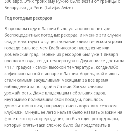
500 евро. Этих троих ему нужно было везти от границы с
Беларусью до Риги. (Latvijas Avīze)
Год погодных рекордов
В прошлом году в Латвии было установлено четыре
беспрецедентных погодных рекорда, и именно эти случаи
свидетельствуют о существовании климатической угрозы
гораздо сильнее, чем Екабпилсское наводнение или
Добельский град. Первый из рекордов был уже 1 января
прошлого года, когда температура в Даугавпилсе достигла
+11,1 градуса - самой высокой температуры, когда-либо
зафиксированной в январе в Латвии. Апрель, май и июнь
стали самыми засушливыми месяцами за все время
наблюдений за погодой в Латвии. Засуха снизила
урожайность. Даже владельцам небольших садов,
неутомимо поливавшим свои посадки, пришлось
довольствоваться, например, очень коротким сезоном
клубники. Минувшее лето нельзя было назвать жарким на
фоне некоторых предыдущих, но был один рекорд жары,
который опять-таки сложно было бы представить в