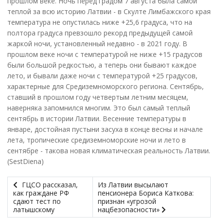
прошлом веке. Ночь перед градом 7 августа была самой
теплой за всю историю Латвии - в Скулте Лимбажского края
температура не опустилась ниже +25,6 градуса, что на
полтора градуса превзошло рекорд предыдущей самой
жаркой ночи, установленный недавно - в 2021 году. В
прошлом веке ночи с температурой не ниже +15 градусов
были большой редкостью, а теперь они бывают каждое
лето, и бывали даже ночи с температурой +25 градусов,
характерные для Средиземноморского региона. Сентябрь,
ставший в прошлом году четвертым летним месяцем,
наверняка запомнился многим. Это был самый теплый
сентябрь в истории Латвии. Весенние температуры в
январе, достойная пустыни засуха в конце весны и начале
лета, тропические средиземноморские ночи и лето в
сентябре - такова новая климатическая реальность Латвии.
(SestDiena)
ГЦСО рассказал,
Из Латвии высылают
как граждане РФ
пенсионера Бориса Каткова:
сдают тест по
признан «угрозой
латышскому
нацбезопасности»