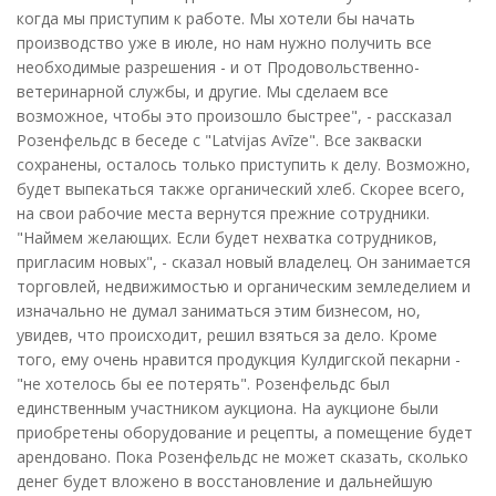
когда мы приступим к работе. Мы хотели бы начать
производство уже в июле, но нам нужно получить все
необходимые разрешения - и от Продовольственно-
ветеринарной службы, и другие. Мы сделаем все
возможное, чтобы это произошло быстрее", - рассказал
Розенфельдс в беседе с "Latvijas Avīze". Все закваски
сохранены, осталось только приступить к делу. Возможно,
будет выпекаться также органический хлеб. Скорее всего,
на свои рабочие места вернутся прежние сотрудники.
"Наймем желающих. Если будет нехватка сотрудников,
пригласим новых", - сказал новый владелец. Он занимается
торговлей, недвижимостью и органическим земледелием и
изначально не думал заниматься этим бизнесом, но,
увидев, что происходит, решил взяться за дело. Кроме
того, ему очень нравится продукция Кулдигской пекарни -
"не хотелось бы ее потерять". Розенфельдс был
единственным участником аукциона. На аукционе были
приобретены оборудование и рецепты, а помещение будет
арендовано. Пока Розенфельдс не может сказать, сколько
денег будет вложено в восстановление и дальнейшую