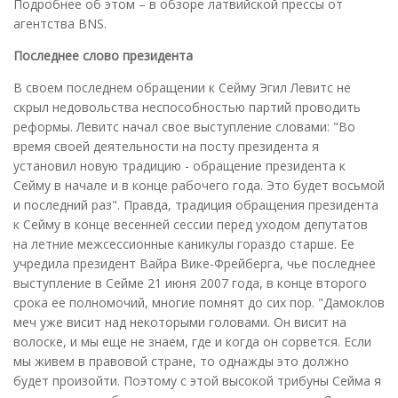
Подробнее об этом – в обзоре латвийской прессы от
агентства BNS.
Последнее слово президента
В своем последнем обращении к Сейму Эгил Левитс не
скрыл недовольства неспособностью партий проводить
реформы. Левитс начал свое выступление словами: "Во
время своей деятельности на посту президента я
установил новую традицию - обращение президента к
Сейму в начале и в конце рабочего года. Это будет восьмой
и последний раз". Правда, традиция обращения президента
к Сейму в конце весенней сессии перед уходом депутатов
на летние межсессионные каникулы гораздо старше. Ее
учредила президент Вайра Вике-Фрейберга, чье последнее
выступление в Сейме 21 июня 2007 года, в конце второго
срока ее полномочий, многие помнят до сих пор. "Дамоклов
меч уже висит над некоторыми головами. Он висит на
волоске, и мы еще не знаем, где и когда он сорвется. Если
мы живем в правовой стране, то однажды это должно
будет произойти. Поэтому с этой высокой трибуны Сейма я