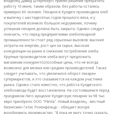
владелец Давид Штернбергс принял решение прекратить
работу 10 июня, таким образом, без работы остались
примерно 60 человек. Пекарня в Кулдиге производила хлеб
и выпечку с шестидесятых годов прошлого века, и у
покупателей возникло большое недоумение, почему
успешная пекарня должна быть закрыта. Однако следует
пояснить, что перед предприятиями хлебопекарной
промышленности стоит ряд серьезных вызовов: высокие
затраты на энергию, рост цен на сырье, высокая
конкуренция на рынке и снижение потребления хлеба.
Крупные производители хлеба могут предложить
магазинам конкурентоспособные цены, что не всегда
возможно для мелких или средних производителей. Также
следует учитывать, что увеличился оборот пекарен
супермаркетов, и это сказывается на каждом участнике
рынка. Однако стало известно, что работа Кулдигского
хлебозавода будет восстановлена. На состоявшемся перед
праздником Лиго аукционе Кулдигскую пекарню за 98 тыс.
евро приобрело ООО "Pārsla". Новый владелец - местный
бизнесмен Гатис Розенфельдс - обещает вскоре
возобновить производство. "Я пока не могу точно сказать,