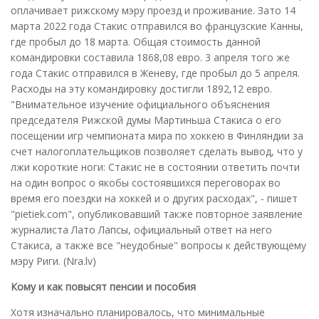
оплачивает рижскому мэру проезд и проживание. Зато 14
марта 2022 года Стакис отправился во французские Канны,
где пробыл до 18 марта. Общая стоимость данной
командировки составила 1868,08 евро. 3 апреля того же
года Стакис отправился в Женеву, где пробыл до 5 апреля.
Расходы на эту командировку достигли 1892,12 евро.
"Внимательное изучение официального объяснения
председателя Рижской думы Мартиньша Стакиса о его
посещении игр чемпионата мира по хоккею в Финляндии за
счет налогоплательщиков позволяет сделать вывод, что у
лжи короткие ноги: Стакис не в состоянии ответить почти
на один вопрос о якобы состоявшихся переговорах во
время его поездки на хоккей и о других расходах", - пишет
"pietiek.com", опубликовавший также повторное заявление
журналиста Лато Лапсы, официальный ответ на него
Стакиса, а также все "неудобные" вопросы к действующему
мэру Риги. (Nra.lv)
Кому и как повысят пенсии и пособия
Хотя изначально планировалось, что минимальные