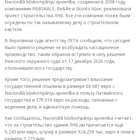
Nacionālā būvkompāniju apvienība, созданная в 2008 году
компаниями RBBSKALS, Re&Re и Skonto būve, реализовала
проект строительства ЛНБ. Все эти компании позже были
осуждены по так называемому делу о строительном
картеле.
В Верховном суде агентству ЛЕТА сообщили, что сегодня
было принято решение не возбуждать кассационное
производство, таким образом вступило в силу решение
Рижского окружного суда от 17 декабря 2020 года,
отклонившее иск к государству.
Кроме того, решение предусматривает взыскание
государственной пошлины в размере 60 081 евро с
Nacionālā būvkompāniju apvienība в пользу Латвийского
государства и 379 016 евро на расходы, связанные с
ведением дела, и адвокатскую помощь.
Как сообщалось, Nacionālā būvkompāniju apvienība считает,
что за строительство здания ЛНБ им причитается еще
9,243 млн евро, штраф в размере 924,259 тыс. евро и пени в
размере 1,225 млн.