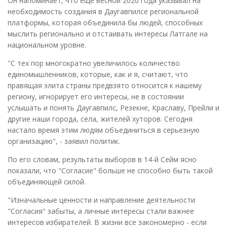
Он напоминает, что еще весной 2020 года указывал на
необходимость создания в Даугавпилсе региональной
платформы, которая объединила бы людей, способных
мыслить регионально и отстаивать интересы Латгале на
национальном уровне.
"С тех пор многократно увеличилось количество
единомышленников, которые, как и я, считают, что
правящая элита страны предвзято относится к нашему
региону, игнорирует его интересы, не в состоянии
услышать и понять Даугавпилс, Резекне, Краславу, Прейли и
другие наши города, села, жителей хуторов. Сегодня
настало время этим людям объединиться в серьезную
организацию", - заявил политик.
По его словам, результаты выборов в 14-й Сейм ясно
показали, что "Согласие" больше не способно быть такой
объединяющей силой.
"Изначальные ценности и направление деятельности
"Согласия" забыты, а личные интересы стали важнее
интересов избирателей. В жизни все закономерно - если