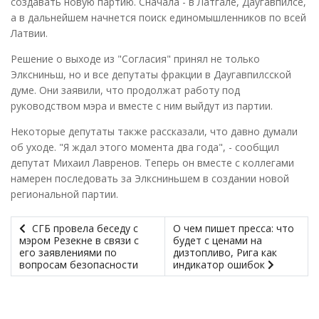
создавать новую партию. Сначала - в Латгале, Даугавпилсе,
а в дальнейшем начнется поиск единомышленников по всей
Латвии.
Решение о выходе из "Согласия" принял не только
Элксниньш, но и все депутаты фракции в Даугавпилсской
думе. Они заявили, что продолжат работу под
руководством мэра и вместе с ним выйдут из партии.
Некоторые депутаты также рассказали, что давно думали
об уходе. "Я ждал этого момента два года", - сообщил
депутат Михаил Лавренов. Теперь он вместе с коллегами
намерен последовать за Элксниньшем в создании новой
региональной партии.
СГБ провела беседу с
О чем пишет пресса: что
мэром Резекне в связи с
будет с ценами на
его заявлениями по
дизтопливо, Рига как
вопросам безопасности
индикатор ошибок