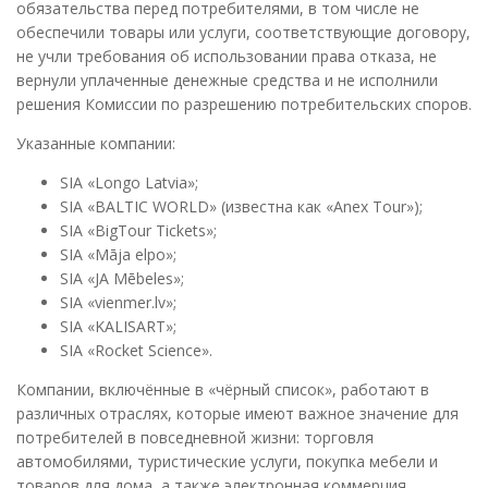
обязательства перед потребителями, в том числе не
обеспечили товары или услуги, соответствующие договору,
не учли требования об использовании права отказа, не
вернули уплаченные денежные средства и не исполнили
решения Комиссии по разрешению потребительских споров.
Указанные компании:
SIA «Longo Latvia»;
SIA «BALTIC WORLD» (известна как «Anex Tour»);
SIA «BigTour Tickets»;
SIA «Māja elpo»;
SIA «JA Mēbeles»;
SIA «vienmer.lv»;
SIA «KALISART»;
SIA «Rocket Science».
Компании, включённые в «чёрный список», работают в
различных отраслях, которые имеют важное значение для
потребителей в повседневной жизни: торговля
автомобилями, туристические услуги, покупка мебели и
товаров для дома, а также электронная коммерция.