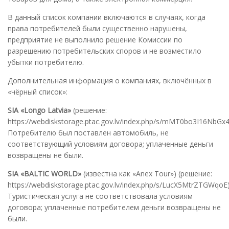
В данный список компании включаются в случаях, когда
права потребителей были существенно нарушены,
предприятие не выполнило решение Комиссии по
разрешению потребительских споров и не возместило
убытки потребителю.
Дополнительная информация о компаниях, включённых в
«чёрный список»:
SIA «Longo Latvia»
(решение:
https://webdiskstorage.ptac.gov.lv/index.php/s/mMT0bo3I16NbGx4
Потребителю был поставлен автомобиль, не
соответствующий условиям договора; уплаченные деньги
возвращены не были.
SIA «BALTIC WORLD»
(известна как «Anex Tour») (решение:
https://webdiskstorage.ptac.gov.lv/index.php/s/LucX5MtrZTGWqoE
Туристическая услуга не соответствовала условиям
договора; уплаченные потребителем деньги возвращены не
были.