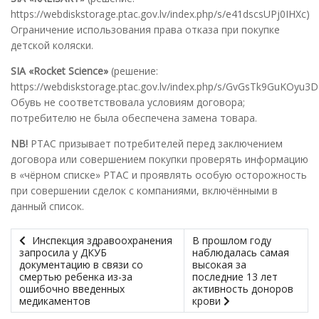
https://webdiskstorage.ptac.gov.lv/index.php/s/e41dscsUPj0IHXc)
Ограничение использования права отказа при покупке
детской коляски.
SIA «Rocket Science»
(решение:
https://webdiskstorage.ptac.gov.lv/index.php/s/GvGsTk9GuKOyu3D
Обувь не соответствовала условиям договора;
потребителю не была обеспечена замена товара.
NB!
PTAC призывает потребителей перед заключением
договора или совершением покупки проверять информацию
в «чёрном списке» PTAC и проявлять особую осторожность
при совершении сделок с компаниями, включёнными в
данный список.
Инспекция здравоохранения
В прошлом году
запросила у ДКУБ
наблюдалась самая
документацию в связи со
высокая за
смертью ребенка из-за
последние 13 лет
ошибочно введенных
активность доноров
медикаментов
крови