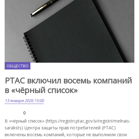
Freepik.com
ОБЩЕСТВО
PTAC включил восемь компаний
в «чёрный список»
13 января 2026 15:00
0
В «чёрный список» (https://registri.ptac.gov.lv/registri/melnais-
saraksts) Центра защиты прав потребителей (PTAC)
включены восемь компаний, которые не выполнили свои