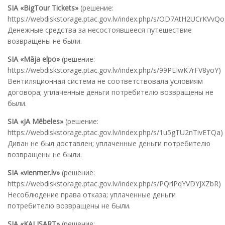
SIA «BigTour Tickets»
(решение:
https://webdiskstorage.ptac.gov.lv/index.php/s/OD7AtH2UCrKVvQo
Денежные средства за несостоявшееся путешествие
возвращены не были.
SIA «Māja elpo»
(решение:
https://webdiskstorage.ptac.gov.lv/index.php/s/99PEIwK7rFV8yoY)
Вентиляционная система не соответствовала условиям
договора; уплаченные деньги потребителю возвращены не
были.
SIA «JA Mēbeles»
(решение:
https://webdiskstorage.ptac.gov.lv/index.php/s/1u5gTU2nTivETQa)
Диван не был доставлен; уплаченные деньги потребителю
возвращены не были.
SIA «vienmer.lv»
(решение:
https://webdiskstorage.ptac.gov.lv/index.php/s/PQrlPqYVDYJXZbR)
Несоблюдение права отказа; уплаченные деньги
потребителю возвращены не были.
SIA «KALISART»
(решение: