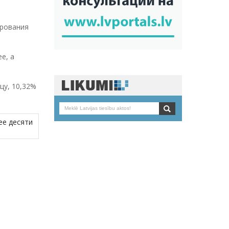
ирования
е, а
ицу, 10,32%
ее десяти