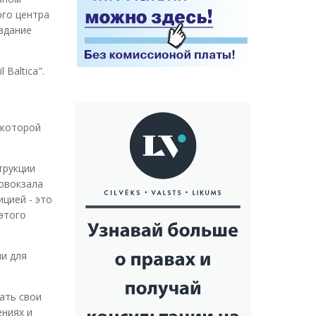
ого центра
здание
Baltica".
я которой
трукции
товокзала
цией - это
этого
ии для
ать свои
ениях и