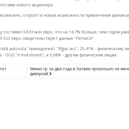
итетами нового акционера.
, возможно, откроет и новые возможности привлечения финанс
ду составил 3,833 млн евро, что на 14,7% больше, чем годом ране
 923 евро, свидетельствуют данные "Firmas.lv".
tiskā autoosta" принадлежат "Rīgas acs", 25,41% - физическому л
% - ООО "V Investment", а 9,08% - другим физическим лицам.
тет
Министр: за два года в Латвии произошло не мен
диверсий