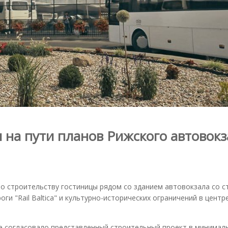
ли на пути планов Рижского автовок
" по строительству гостиницы рядом со зданием автовокзала со с
и "Rail Baltica" и культурно-исторических ограничений в центре
не согласовало представленный строительный проект в минимал