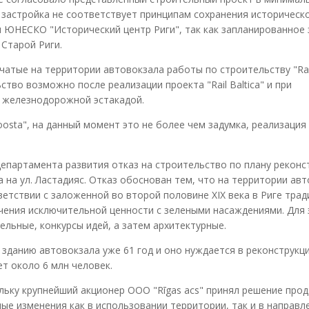
 застройка не соответствует принципам сохранения историческ
я ЮНЕСКО "Исторический центр Риги", так как запланированное 
Старой Риги.
атые на территории автовокзала работы по строительству "Rail 
тво возможно после реализации проекта "Rail Baltica" и при
 железнодорожной эстакадой.
utoosta", на данный момент это не более чем задумка, реализаци
департамента развития отказ на строительство по плану реконс
 на ул. Ластадияс. Отказ обоснован тем, что на территории ав
етствии с заложенной во второй половине XIX века в Риге тради
чения исключительной ценности с зелеными насаждениями. Для 
льные, конкурсы идей, а затем архитектурные.
то зданию автовокзала уже 61 год и оно нуждается в реконструкц
т около 6 млн человек.
льку крупнейший акционер ООО "Rīgas acs" принял решение прод
е изменения как в использовании территории, так и в направл