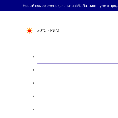
Новый номер еженедельника «МК-Латвия» – уже в прод
20°C
- Рига