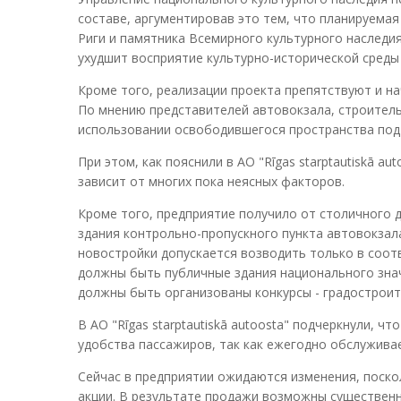
составе, аргументировав это тем, что планируемая
Риги и памятника Всемирного культурного наследи
ухудшит восприятие культурно-исторической среды 
Кроме того, реализации проекта препятствуют и нач
По мнению представителей автовокзала, строительс
использовании освободившегося пространства под
При этом, как пояснили в АО "Rīgas starptautiskā a
зависит от многих пока неясных факторов.
Кроме того, предприятие получило от столичного 
здания контрольно-пропускного пункта автовокзала
новостройки допускается возводить только в соотв
должны быть публичные здания национального зна
должны быть организованы конкурсы - градостроите
В АО "Rīgas starptautiskā autoosta" подчеркнули, ч
удобства пассажиров, так как ежегодно обслуживае
Сейчас в предприятии ожидаются изменения, поско
акции. В результате продажи возможны существенны