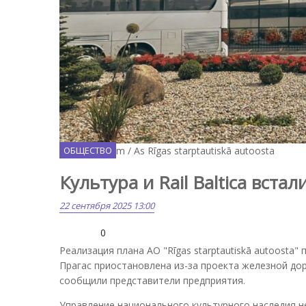
Facebook.com / As Rīgas starptautiskā autoosta
ОБЩЕСТВО
Культура и Rail Baltica вста
22 сентября 2025 13:00
0
Реализация плана АО "Rīgas starptautiskā autoosta
Прагас приостановлена из-за проекта железной дорог
сообщили представители предприятия.
Управление национального культурного наследия 