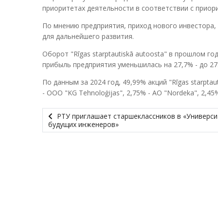
приоритетах деятельности в соответствии с приор
По мнению предприятия, приход нового инвестора
для дальнейшего развития.
Оборот "Rīgas starptautiskā autoosta" в прошлом го
прибыль предприятия уменьшилась на 27,7% - до 273
По данным за 2024 год, 49,99% акций "Rīgas starptau
- ООО "KG Tehnoloģijas", 2,75% - АО "Nordeka", 2,45
РТУ приглашает старшеклассников в «Универси
будущих инженеров»