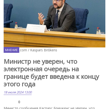
Facebook.com / Kaspars Briškens
МНЕНИЕ
Министр не уверен, что
электронная очередь на
границе будет введена к концу
этого года
18 июля 2024 13:00
0
Министр сообщения Каспарс Бришкенс не уверен, что