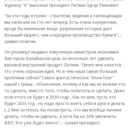
журналу "Ir" высказал президент Латвии Эдгар Ринкевич.
"За эти годы я понял - стратегии, видения и галлюцинации
мы написали на сто лет вперед. Есть очень конкретные,
вроде бы маленькие вещи, разрешение которых дает
больший эффект, чем очередное производство бумаги", -
заявил политик.
Он упомянул недавно озвученную министром экономики
Виктором Валайнисом цель за несколько лет удвоить
валовой внутренний продукт Латвии. "Лично мне кажется -
это очень хорошая идея. Но в чем наша самая большая
проблема сейчас? Самое фантастическое "know how"
нашей страны - объяснение, почему и как мы не можем что-
то сделать, вместо того, чтобы попытаться сделать. Даже
если этого не будет в 2030 году... Как по мне, пусть это
будет 2035 год - но надо просто взять себя в руки и делать.
(...) Мне хотелось бы посмотреть, что мы вообще начнем
делать, чтобы не удвоить, а хотя бы на 30% увеличить
ВВП. Это уже будет много", - сказал президент.