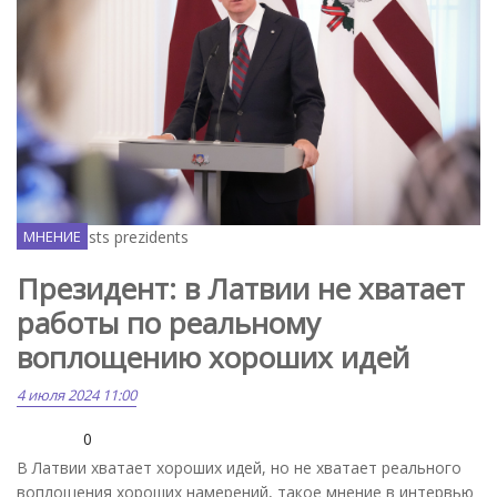
Flickr / Valsts prezidents
МНЕНИЕ
Президент: в Латвии не хватает
работы по реальному
воплощению хороших идей
4 июля 2024 11:00
0
В Латвии хватает хороших идей, но не хватает реального
воплощения хороших намерений, такое мнение в интервью