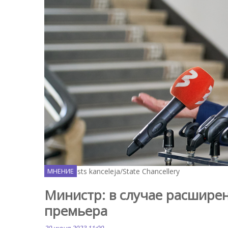
Flickr / Valsts kanceleja/State Chancellery
МНЕНИЕ
Министр: в случае расшире
премьера
20 июня 2023 11:00