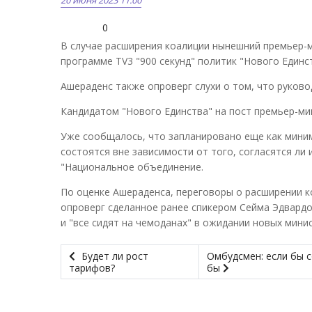
0
В случае расширения коалиции нынешний премьер-м
программе TV3 "900 секунд" политик "Нового Единс
Ашераденс также опроверг слухи о том, что руков
Кандидатом "Нового Единства" на пост премьер-ми
Уже сообщалось, что запланировано еще как миним
состоятся вне зависимости от того, согласятся ли 
"Национальное объединение.
По оценке Ашераденса, переговоры о расширении к
опроверг сделанное ранее спикером Сейма Эдвардо
и "все сидят на чемоданах" в ожидании новых мини
Будет ли рост
Омбудсмен: если бы 
тарифов?
бы