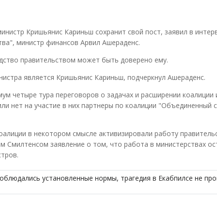
инистр Кришьянис Кариньш сохранит свой пост, заявил в интер
тва", министр финансов Арвил Ашераденс.
одство правительством может быть доверено ему.
нистра является Кришьянис Кариньш, подчеркнул Ашераденс.
ум четыре тура переговоров о задачах и расширении коалиции 
или нет на участие в них партнеры по коалиции "Объединенный с
оалиции в некотором смысле активизировали работу правительс
м Смилтенсом заявление о том, что работа в министерствах о
стров.
соблюдались установленные нормы, трагедия в Екабпилсе не пр