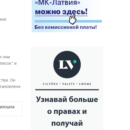
вью
и они
писок" и
тва. Он
становлена
оизошла