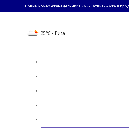
Новый номер еженедельника «МК-Латвия» – уже в прод
25°C
- Рига