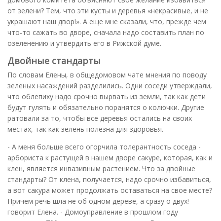
от зелени? Тем, что эти кусты и деревья «некрасивые, и не
украшают наш двор!». А еще мне сказали, что, прежде чем
что-то сажать во дворе, сначала надо составить план по
озеленению и утвердить его в Рижской думе.
Двойные стандарты
По словам Елены, в общедомовом чате мнения по поводу
зеленых насаждений разделились. Одни соседи утверждали,
что облепиху надо срочно вырвать из земли, так как дети
будут гулять и обязательно поранятся о колючки. Другие
ратовали за то, чтобы все деревья остались на своих
местах, так как зелень полезна для здоровья.
- А меня больше всего огорчила толерантность соседа -
арбориста к растущей в нашем дворе сакуре, которая, как и
клен, является инвазивным растением. Что за двойные
стандарты? От клена, получается, надо срочно избавиться,
а вот сакура может продолжать оставаться на свое месте?
Причем речь шла не об одном дереве, а сразу о двух! -
говорит Елена. - Домоуправление в прошлом году