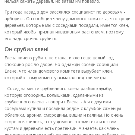
нельзя сажать деревья, но затем им повезло.
Три года назад в дом заселился специалист по деревьям -
арборист. Он сообщил члену домового комитета, что среди
деревьев, которые мы с соседками посадили, имеется клен,
который якобы признан инвазивным растением, поэтому
его надо срочно срубить.
Он срубил клен!
Елена ничего рубить не стала, и клен еще целый год
спокойно рос во дворе. Но однажды соседи сообщили
Елене, что член домового комитета вырубает клен,
который к тому моменту вымахал под три метра.
- Сосед на месте срубленного клена разбил клумбу,
которую огородил... колышками, сделанными из
срубленного клена! - говорит Елена. - А я с другими
соседками купила и посадила рядом с клумбой саженцы
облепихи, аронии, смородины, вишни и калины. Но очень
скоро выяснилось, что у домового комитета и к этим
кустам и деревьям есть претензии. А знаете, как члены
домового комитета объясняют свое желание избавиться