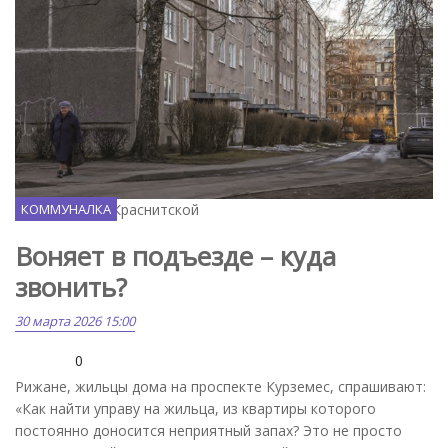
Фото Вилены Краснитской
КОММУНАЛКА
Воняет в подъезде – куда
звонить?
30 марта 2026 15:00
0
Рижане, жильцы дома на проспекте Курземес, спрашивают:
«Как найти управу на жильца, из квартиры которого
постоянно доносится неприятный запах? Это не просто