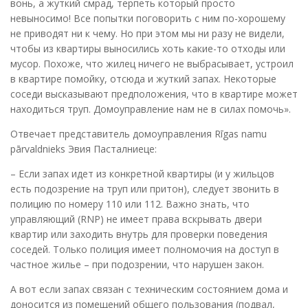
вонь, а жуткий смрад, терпеть который просто
невыносимо! Все попытки поговорить с ним по-хорошему
не приводят ни к чему. Но при этом мы ни разу не видели,
чтобы из квартиры выносились хоть какие-то отходы или
мусор. Похоже, что жилец ничего не выбрасывает, устроил
в квартире помойку, отсюда и жуткий запах. Некоторые
соседи высказывают предположения, что в квартире может
находиться труп. Домоуправление нам не в силах помочь».
Отвечает представитель домоуправления Rīgas namu
pārvaldnieks Эвия Пасталниеце:
– Если запах идет из конкретной квартиры (и у жильцов
есть подозрение на труп или притон), следует звонить в
полицию по номеру 110 или 112. Важно знать, что
управляющий (RNP) не имеет права вскрывать двери
квартир или заходить внутрь для проверки поведения
соседей. Только полиция имеет полномочия на доступ в
частное жилье – при подозрении, что нарушен закон.
А вот если запах связан с техническим состоянием дома и
доносится из помещений общего пользования (подвал,