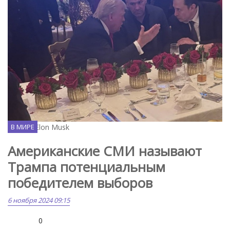
X.com / Elon Musk
В МИРЕ
Американские СМИ называют
Трампа потенциальным
победителем выборов
6 ноября 2024 09:15
0