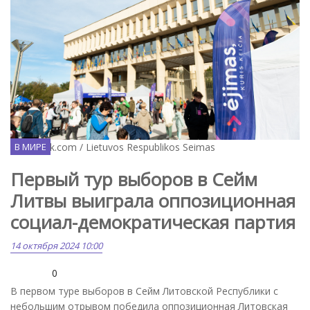
Facebook.com / Lietuvos Respublikos Seimas
В МИРЕ
Первый тур выборов в Сейм
Литвы выиграла оппозиционная
социал-демократическая партия
14 октября 2024 10:00
0
В первом туре выборов в Сейм Литовской Республики с
небольшим отрывом победила оппозиционная Литовская