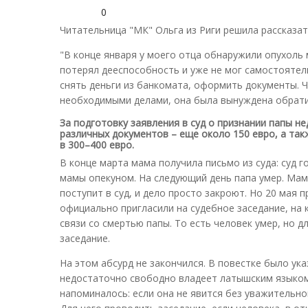
0
Читательница "МК" Ольга из Риги решила рассказат
"В конце января у моего отца обнаружили опухоль м
потерял дееспособность и уже не мог самостоятел
снять деньги из банкомата, оформить документы. 
необходимыми делами, она была вынуждена обрати
За подготовку заявления в суд о признании папы 
различных документов – еще около 150 евро, а та
в 300–400 евро.
В конце марта мама получила письмо из суда: суд 
мамы опекуном. На следующий день папа умер. Мам
поступит в суд, и дело просто закроют. Но 20 мая 
официально пригласили на судебное заседание, на
связи со смертью папы. То есть человек умер, но д
заседание.
На этом абсурд не закончился. В повестке было ук
недостаточно свободно владеет латышским языком 
напоминалось: если она не явится без уважительно