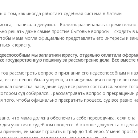
ь о том, как иногда работает судебная система в Латвии.
озга, - написала девушка. - Болезнь развивалась стремительно:
ьно решать даже самые простые бытовые вопросы – сходить в м
Чтобы мама могла официально представлять его интересы и зан
ться к юристу.
недееспособным мы заплатили юристу, отдельно оплатили оформ
кже государственную пошлину за рассмотрение дела. Все вместе
готов рассмотреть вопрос о признании его недееспособным и на
а, естественно, была уверена, что информация о смерти автом
пришла повестка: заседание суда все равно состоится. Более тог
 котором суд собирался… рассматривать вопрос о прекращении д
ля того, чтобы официально прекратить процесс, суд все равно н
азано, что мама должна обеспечить себе переводчика, если она
для участия в судебном процессе. А в конце документа отдель
й причины, ей может грозить штраф до 150 евро. У меня просто 