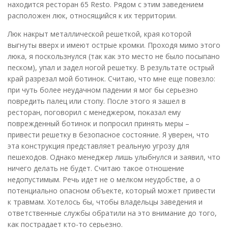
находится ресторан 65 Resto. Рядом с этим заведением
расположен люк, относящийся к их территории.
Люк накрыт металлической решеткой, края которой
выгнуты вверх и имеют острые кромки. Проходя мимо этого
люка, я поскользнулся (так как это место не было посыпано
песком), упал и задел ногой решетку. В результате острый
край разрезал мой ботинок. Считаю, что мне еще повезло:
при чуть более неудачном падении я мог бы серьезно
повредить палец или стопу. После этого я зашел в
ресторан, поговорил с менеджером, показал ему
поврежденный ботинок и попросил принять меры –
привести решетку в безопасное состояние. Я уверен, что
эта конструкция представляет реальную угрозу для
пешеходов. Однако менеджер лишь улыбнулся и заявил, что
ничего делать не будет. Считаю такое отношение
недопустимым. Речь идет не о мелком неудобстве, а о
потенциально опасном объекте, который может привести
к травмам. Хотелось бы, чтобы владельцы заведения и
ответственные службы обратили на это внимание до того,
как пострадает кто-то серьезно.