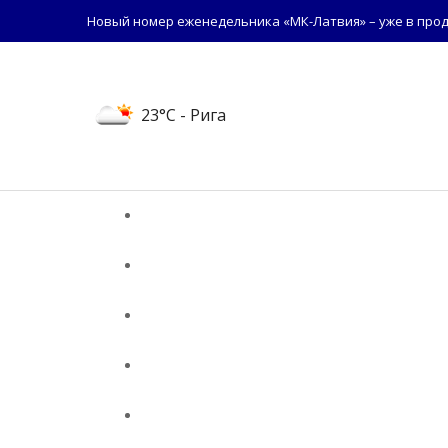
Новый номер еженедельника «МК-Латвия» – уже в прод
23°C
- Рига