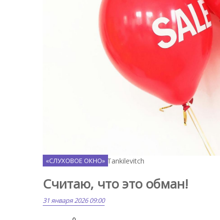
Pexels.com / Polina Tankilevitch
«СЛУХОВОЕ ОКНО»
Считаю, что это обман!
31 января 2026 09:00
0