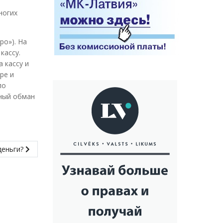
ногих
ро»). На
кассу.
а кассу и
ре и
ло
рный обман
деньги?