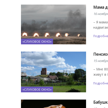
Мама д
16 ноября
– Я мама
надвигаю
Подробн
«СЛУХОВОЕ ОКНО»
Пенсион
15 ноября
– Мне 80
живут в 
Подробн
«СЛУХОВОЕ ОКНО»
Бабушка