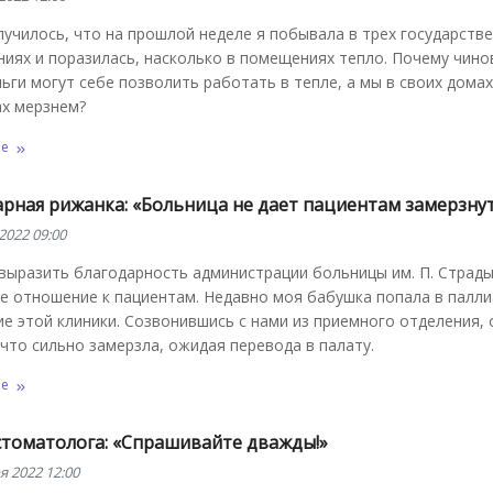
лучилось, что на прошлой неделе я побывала в трех государств
иях и поразилась, насколько в помещениях тепло. Почему чино
ьги могут себе позволить работать в тепле, а мы в своих домах
ах мерзнем?
ее
арная рижанка: «Больница не дает пациентам замерзну
2022 09:00
 выразить благодарность администрации больницы им. П. Страды
е отношение к пациентам. Недавно моя бабушка попала в палл
е этой клиники. Созвонившись с нами из приемного отделения, 
 что сильно замерзла, ожидая перевода в палату.
ее
 стоматолога: «Спрашивайте дважды!»
я 2022 12:00