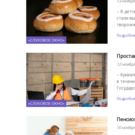
13 ноября
– В детс
стали вы
творожн
Подробн
«СЛУХОВОЕ ОКНО»
Простая
12 ноября
– Буквал
в течени
Государс
Подробн
«СЛУХОВОЕ ОКНО»
Пенсио
10 ноября