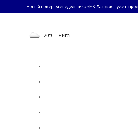
Новый номер еженедельника «МК-Латвия» – уже в прод
20°C
- Рига