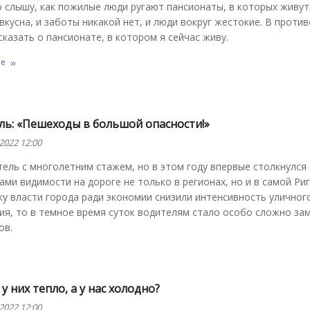
о слышу, как пожилые люди ругают пансионаты, в которых живут
 вкусна, и заботы никакой нет, и люди вокруг жестокие. В проти
сказать о пансионате, в котором я сейчас живу.
ее
ль: «Пешеходы в большой опасности!»
2022 12:00
тель с многолетним стажем, но в этом году впервые столкнулся 
ми видимости на дороге не только в регионах, но и в самой Риг
у власти города ради экономии снизили интенсивность уличног
ия, то в темное время суток водителям стало особо сложно за
ов.
у них тепло, а у нас холодно?
2022 12:00