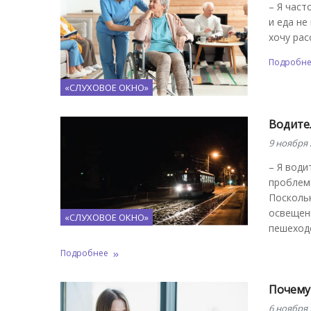
– Я част
и еда не
хочу рас
Подробн
«СЛУХОВОЕ ОКНО»
Водите
9 ноября 
– Я води
проблема
Поскольк
освещен
«СЛУХОВОЕ ОКНО»
пешеход
Подробнее
Почему 
6 ноября 