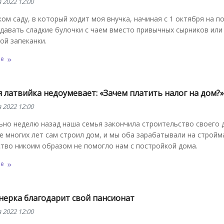
 2022 12:00
ком саду, в который ходит моя внучка, начиная с 1 октября на п
давать сладкие булочки с чаем вместо привычных сырников или
ой запеканки.
ее
 латвийка недоумевает: «Зачем платить налог на дом?»
 2022 12:00
ьно неделю назад наша семья закончила строительство своего 
е многих лет сам строил дом, и мы оба зарабатывали на стройм
тво никоим образом не помогло нам с постройкой дома.
ее
нерка благодарит свой пансионат
 2022 12:00