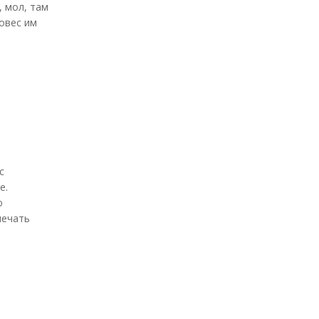
, мол, там
вовес им
с
е.
о
мечать