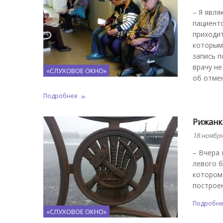
– Я явля
пациенто
приходит
которым 
запись п
врачу не
«СЛУХОВОЕ ОКНО»
об отмен
Подробнее
Рижанк
18 ноября
– Вчера 
левого б
котором 
построен
Подробн
«СЛУХОВОЕ ОКНО»