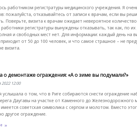
юсь работником регистратуры медицинского учреждения. Я очен
в: пожалуйста, отказывайтесь от записи к врачам, если вы реш
ь. Поверьте, визита к врачам ожидает невероятное количество
работники регистратуры вынуждены отказывать, так как, по их
олная и свободных мест нет. Для информации: каждый день на в
 приходит от 50 до 100 человек, и что самое страшное – не пр
е визита.
а о демонтаже ограждения: «А о зиме вы подумали?»
 2022 12:00
я услышала о том, что в Риге собираются снести ограждение н
ерега Даугавы на участке от Каменного до Железнодорожного м
имеется советская символика с серпом и молотом. Вместо этог
о другое ограждение.
ее