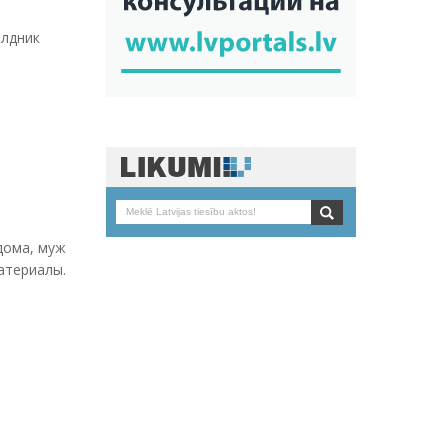
олдник
дома, муж
атериалы.