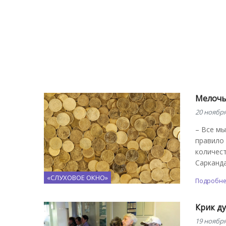
Мелочь 
20 ноября
– Все мы
правило 
количест
Сарканда
«СЛУХОВОЕ ОКНО»
Подробн
Крик д
19 ноября