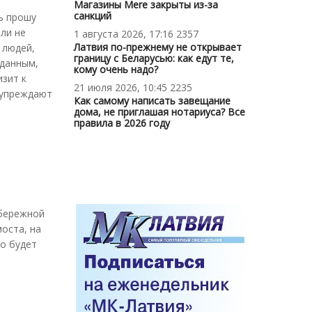
Магазины Mere закрыты из-за
санкций
ь прошу
или не
1 августа 2026, 17:16
2357
Латвия по-прежнему не открывает
 людей,
границу с Беларусью: как едут те,
 данным,
кому очень надо?
изит к
21 июля 2026, 10:45
2235
едупреждают
Как самому написать завещание
дома, не приглашая нотариуса? Все
правила в 2026 году
абережной
оста, на
о будет