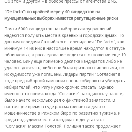
Об этом и другом – в обзоре прессы от агентства BNS.
"De facto": по крайней мере у 40 кандидатов на
муниципальных выборах имеются репутационные риски
Почти 6000 кандидатов на выборах самоуправлений
надеются получить места в краевых и городских думах. По
данным передачи Латвийского телевидения "De facto", как
минимум 14 из них в настоящее время находятся в статусе
обвиняемых, а расследование ведется в отношении еще 10
человек. Вину еще примерно десятка кандидатов либо не
удалось доказать, либо они были признаны виновными, но
их судимости уже погашены. Лидеры партии "Согласие" в
ходе предвыборной кампании вновь собираются убеждать
избирателей, что Ригу нужно срочно спасать. Однако
именно в то время, когда "Согласие" находилось у власти,
было начато несколько дел о фиктивной занятости. В
настоящее время в суде рассматривается дело о
мошенничестве в Рижском бюро по развитию туризма, и
среди подсудимых есть и кандидат в депутаты от
"Согласия" Максим Толстой. Полиция также продолжает