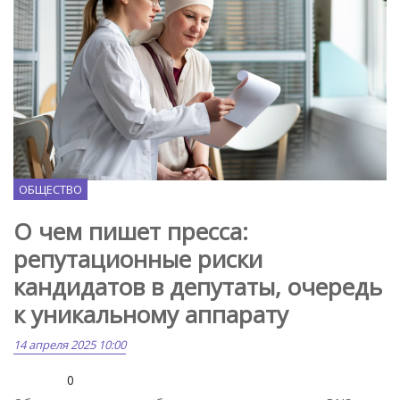
Freepik.com
ОБЩЕСТВО
О чем пишет пресса:
репутационные риски
кандидатов в депутаты, очередь
к уникальному аппарату
14 апреля 2025 10:00
0