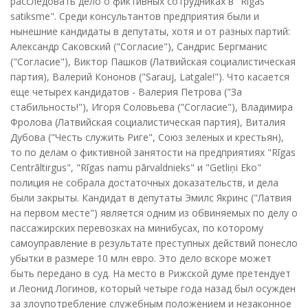
расследовать дело о фиктивных сотрудниках в "Rīgas
satiksme". Среди консультантов предприятия были и
нынешние кандидаты в депутаты, хотя и от разных партий:
Александр Саковский ("Согласие"), Сандрис Бергманис
("Согласие"), Виктор Пашков (Латвийская социалистическая
партия), Валерий Кононов ("Sarauj, Latgale!"). Что касается
еще четырех кандидатов - Валерия Петрова ("За
стабильность!"), Игоря Соловьева ("Согласие"), Владимира
Фролова (Латвийская социалистическая партия), Виталия
Дубова ("Честь служить Риге", Союз зеленых и крестьян),
то по делам о фиктивной занятости на предприятиях "Rīgas
Centrāltirgus", "Rīgas namu pārvaldnieks" и "Getliņi Eko"
полиция не собрала достаточных доказательств, и дела
были закрыты. Кандидат в депутаты Эмилс Якринс ("Латвия
на первом месте") является одним из обвиняемых по делу о
пассажирских перевозках на минибусах, по которому
самоуправление в результате преступных действий понесло
убытки в размере 10 млн евро. Это дело вскоре может
быть передано в суд. На место в Рижской думе претендует
и Леонид Логинов, который четыре года назад был осужден
за злоупотребление служебным положением и незаконное