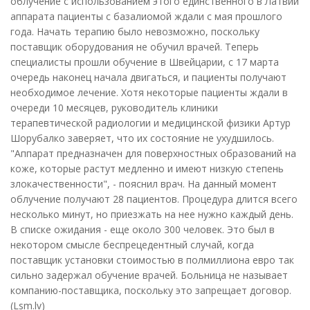
облучение с использованием этого единственного в Латвии
аппарата пациенты с базалиомой ждали с мая прошлого
года. Начать терапию было невозможно, поскольку
поставщик оборудования не обучил врачей. Теперь
специалисты прошли обучение в Швейцарии, с 17 марта
очередь наконец начала двигаться, и пациенты получают
необходимое лечение. Хотя некоторые пациенты ждали в
очереди 10 месяцев, руководитель клиники
терапевтической радиологии и медицинской физики Артур
Шорубалко заверяет, что их состояние не ухудшилось.
"Аппарат предназначен для поверхностных образований на
коже, которые растут медленно и имеют низкую степень
злокачественности", - пояснил врач. На данный момент
облучение получают 28 пациентов. Процедура длится всего
несколько минут, но приезжать на нее нужно каждый день.
В списке ожидания - еще около 300 человек. Это был в
некотором смысле беспрецедентный случай, когда
поставщик установки стоимостью в полмиллиона евро так
сильно задержал обучение врачей. Больница не называет
компанию-поставщика, поскольку это запрещает договор.
(Lsm.lv)