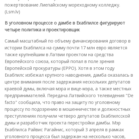
пожертвование Лиепайскому мореходному колледжу.
(Lsm.lv)
В уголовном процессе о дамбе в Екабпилсе фигурируют
четыре политика и проектировщик
Самый масштабный по объему финансирования договор в
истории Екабпилса на сумму почти 17 млн евро является
также крупнейшим в Латвии проектом на средства
Европейского союза, который попал в поле зрения
Европейской прокуратуры (EPPO). Хотя в этом году
Екабпилс избежал крупного наводнения, дамба оказалась в
центре внимания после задержания нескольких депутатов
краевой думы, включая мэра и вице-мэра, а также местных
предпринимателей. Передача Латвийского телевидения "De
facto" сообщила, что право на защиту по уголовному
процессу по подозрению в мошенничестве и должностных
преступлениях получили четверо депутатов Екабпилсской
думы и разработчик проекта перестройки дамбы. Мэр
Екабпилса Райвис Рагайнис, который 3 апреля в рамках
уголовного процесса был задержан на несколько часов,