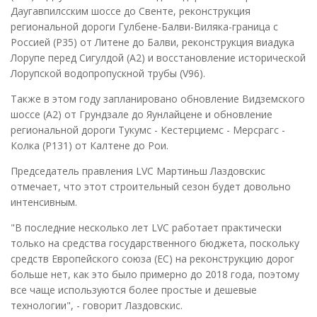
Даугавпилсским шоссе до Свенте, реконструкция
региональной дороги Гулбене-Балви-Виляка-граница с
Россией (P35) от Литене до Балви, реконструкция виадука
Лорупе перед Сигулдой (A2) и восстановление исторической
Лорупской водопропускной трубы (V96).
Также в этом году запланировано обновление Видземского
шоссе (A2) от Грундзале до Яунлайцене и обновление
региональной дороги Тукумс - Кестерциемс - Мерсрагс -
Колка (P131) от Калтене до Рои.
Председатель правления LVC Мартиньш Лаздовскис
отмечает, что этот строительный сезон будет довольно
интенсивным.
"В последние несколько лет LVC работает практически
только на средства государственного бюджета, поскольку
средств Европейского союза (ЕС) на реконструкцию дорог
больше нет, как это было примерно до 2018 года, поэтому
все чаще используются более простые и дешевые
технологии", - говорит Лаздовскис.