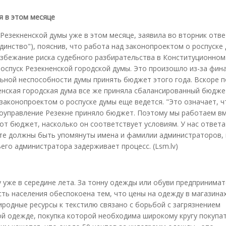
я в этом месяце
Резекненской думы уже в этом месяце, заявила во вторник отв
динство"), пояснив, что работа над законопроектом о роспуске
избежание риска судебного разбирательства в Конституционном 
оспуск Резекненской городской думы. Это произошло из-за фин
льной неспособности думы принять бюджет этого года. Вскоре 
ненская городская дума все же приняла сбалансированный бюдже
законопроектом о роспуске думы еще ведется. "Это означает, 
моуправление Резекне приняло бюджет. Поэтому мы работаем вм
т бюджет, насколько он соответствует условиям. У нас ответа
оекте должны быть упомянуты имена и фамилии администраторов,
его администратора задерживает процесс. (Lsm.lv)
у уже в середине лета. За тонну одежды или обуви предпринима
асть населения обеспокоена тем, что цены на одежду в магазина
иродные ресурсы к текстилю связано с борьбой с загрязнением
й одежде, покупка которой необходима широкому кругу покупат