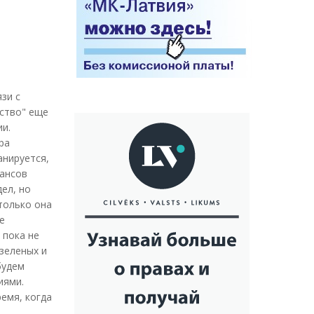
зи с
нство" еще
ии.
ра
анируется,
нансов
ел, но
 только она
е
 пока не
зеленых и
будем
иями.
ремя, когда