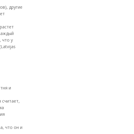
ов), другие
дет
растет
 каждый
 что у
atvijas
тня и
 считает,
ма
ния
а, что он и