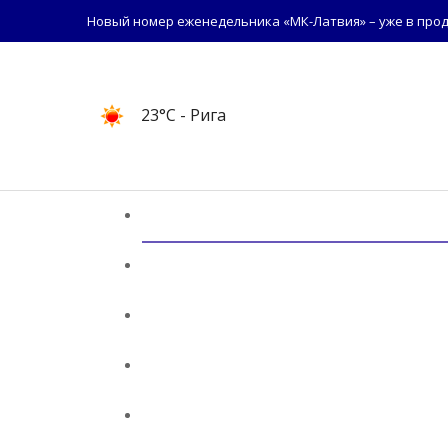
Новый номер еженедельника «МК-Латвия» – уже в прод
23°C
- Рига