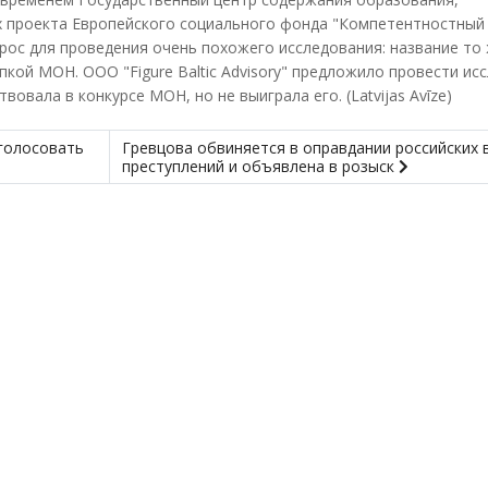
х проекта Европейского социального фонда "Компетентностный 
ос для проведения очень похожего исследования: название то 
пкой МОН. ООО "Figure Baltic Advisory" предложило провести ис
вовала в конкурсе МОН, но не выиграла его. (Latvijas Avīze)
голосовать
Гревцова обвиняется в оправдании российских 
преступлений и объявлена в розыск