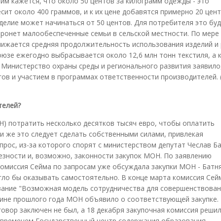
м кажется, что около 50 центов за килограмм одежды - это
ит около 400 граммов, и к их цене добавятся примерно 20 цент
изделие может начинаться от 50 центов. Для потребителя это бу
атронет малообеспеченные семьи в сельской местности. По мере
нижается средняя продолжительность использования изделий и 
оюзе ежегодно выбрасывается около 12,6 млн тонн текстиля, а
 Министерство охраны среды и регионального развития заявило,
в и участием в программах ответственности производителей. (L
телей?
) потратить несколько десятков тысяч евро, чтобы оплатить
и же это следует сделать собственными силами, привлекая
рос, из-за которого спорят с министерством депутат Чеслав Ба
езности и, возможно, законности закупок МОН. По заявлению
комиссия Сейма по запросам уже обсуждала закупки МОН - Батня
огло бы оказывать самостоятельно. В конце марта комиссия Сей
ование "Возможная модель сотрудничества для совершенствова
вине прошлого года МОН объявило о соответствующей закупке.
овор заключен не был, а 18 декабря закупочная комиссия решил
м временем Государственный центр содержания образования,