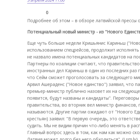
0
Подробнее об этом – в обзоре латвийской прессы о
Потенциальный новый министр - из "Нового Единст
Еще чуть больше недели Кришьянис Кариньш ("Ново
использованием спецрейсов, продолжит исполнять 
не назвало имена потенциальных кандидатов на пос
Партнеры по коалиции считают, что правительство 
иностранных дел Кариньш в один из последних раз 
что Сейм сможет проголосовать за следующего ми
Арвил Ашераденс ("Новое единство") заявил, что п
премьер-министр публично назовет их на следующей 
появится, будут названы и кандидаты". Переговоры
правительства, во вторник вел министр финансов,
называются. Другие партии ожидают от "Нового Ед
крестьян) заявил: "В первую очередь, это ответст
судить. Мы не видим причин что-либо менять в ра
Главный вопрос здесь в том, как нам как можно ско
Латвия может долго без него обходиться". (Lsm.lv)