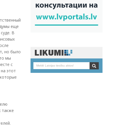
етственный
 думы еще
суде. В
ансовых
после
т, но было
что мы
есте с
 на этот
 которые
телю
х также
елей.