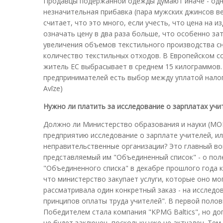
Продавцы подержанной одежды думают иначе - одни
незначительная прибавка (пара мужских джинсов вес
считает, что это много, если учесть, что цена на 
означать цену в два раза больше, что особенно з
увеличения объемов текстильного производства с
количество текстильных отходов. В Европейском с
житель ЕС выбрасывает в среднем 15 килограммов.
предпринимателей есть выбор между уплатой налого
Avīze)
Нужно ли платить за исследование о зарплатах учи
Должно ли Министерство образования и науки (МОН
предприятию исследование о зарплате учителей, ил
неправительственные организации? Это главный воп
представляемый им "Объединенный список" - о пол
"Объединенного списка" в декабре прошлого года 
что министерство закупает услуги, которые оно м
рассматривала один конкретный заказ - на исслед
принципов оплаты труда учителей". В первой поло
Победителем стала компания "KPMG Baltics", но дог
не будет заключен, поскольку уже не актуален. Те