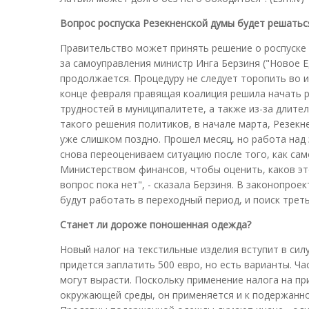
Вопрос роспуска Резекненской думы будет решатьс
Правительство может принять решение о роспуске 
за самоуправления министр Инга Берзиня ("Новое Е
продолжается. Процедуру не следует торопить во 
конце февраля правящая коалиция решила начать р
трудностей в муниципалитете, а также из-за длите
такого решения политиков, в начале марта, Резек
уже слишком поздно. Прошел месяц, но работа над 
снова переоцениваем ситуацию после того, как са
Министерством финансов, чтобы оценить, каков это
вопрос пока нет", - сказала Берзиня. В законопр
будут работать в переходный период, и поиск треть
Станет ли дороже поношенная одежда?
Новый налог на текстильные изделия вступит в сил
придется заплатить 500 евро, но есть варианты. Ч
могут вырасти. Поскольку применение налога на пр
окружающей среды, он применяется и к подержанно