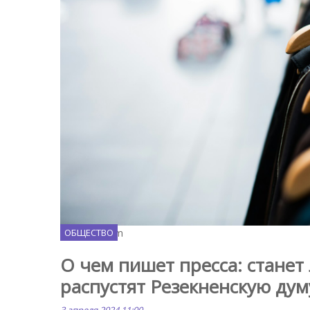
Unsplash.com
ОБЩЕСТВО
О чем пишет пресса: станет
распустят Резекненскую дум
3 апреля 2024 11:00