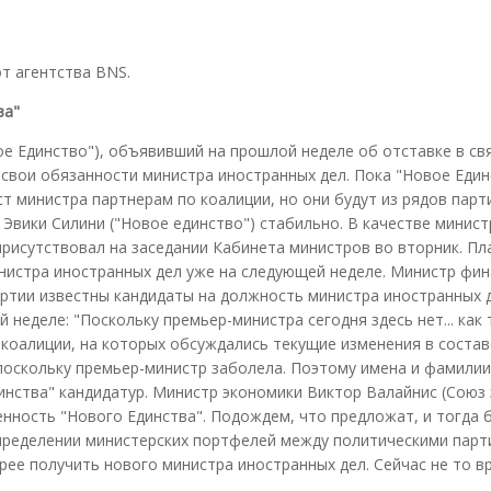
т агентства BNS.
ва"
е Единство"), объявивший на прошлой неделе об отставке в свя
свои обязанности министра иностранных дел. Пока "Новое Еди
т министра партнерам по коалиции, но они будут из рядов парт
Эвики Силини ("Новое единство") стабильно. В качестве минист
присутствовал на заседании Кабинета министров во вторник. Пл
нистра иностранных дел уже на следующей неделе. Министр фи
артии известны кандидаты на должность министра иностранных д
неделе: "Поскольку премьер-министра сегодня здесь нет... как
 коалиции, на которых обсуждались текущие изменения в состав
 поскольку премьер-министр заболела. Поэтому имена и фамилии
инства" кандидатур. Министр экономики Виктор Валайнис (Союз 
венность "Нового Единства". Подождем, что предложат, и тогда 
спределении министерских портфелей между политическими парт
рее получить нового министра иностранных дел. Сейчас не то в