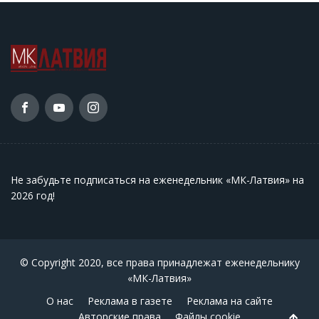
Не забудьте подписаться на еженедельник «МК-Латвия» на
2026 год
!
© Copyright 2020, все права принадлежат еженедельнику
«МК-Латвия»
О нас
Реклама в газете
Реклама на сайте
Авторские права
Файлы cookie
Back