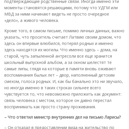
подтверждающие родственные связи. Иногда именно эти
моменты становятся решающими, потому что УДГМ или
МВД за ними начинают видеть не просто очередное
«дело», а живого человека.
Кроме того, в самом письме, помимо личных данных, важно
указать, что проситель считает Латвию своим домом, что
здесь он впервые влюбился, потерял родных и именно
здесь находятся их могилы. Что именно здесь – дома, на
старой, чуть запыленной антресоли все еще хранится
школьный выпускной альбом, а за окном шелестят те
самые липы, глядя на которые в памяти вновь оживают
воспоминания былых лет – двор, наполненный детским
смехом, голоса родных. И, как бы банально это ни звучало,
но иногда именно в таких строках сильнее всего
чувствуется то, что невозможно приложить как документ:
связь человека с местом, которое он давно перестал
воспринимать как просто страну проживания.
– Что ответил министр внутренних дел на письмо Ларисы?
– Он отказал в предоставлении вида на жительство по