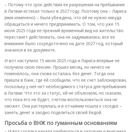
– Потому что срок действия ее разрешения на пребывание
в Латвии истекал только в 2027 году. Поэтому она – Лариса
(имя изменено) – была убеждена, что ей не нужно никуда
обращаться и ничего предпринимать. О том, что уже 15
июля 2025 года ее прежний временный вид на жительство
перестанет действовать, она не задумывалась: все ее
внимание было сосредоточено на дате 2027 год, который
значился в ее документе.
И вот наступило 15 июля 2025 года и Лариса впервые не
получила свою пенсию. Прошел месяц, но ничего не
поменялось, она снова осталась без денег. Тогда она
пришла в банк, где ей сообщили, что ее счет заблокирован,
поскольку у нее нет необходимого статуса для пребывания
в Латвии. Что это за статус, ей не объяснили, но сказали,
что пока его не будет, счетом воспользоваться она не
сможет. Она растерялась и в отчаянии пошла к соседке –
занять денег и заодно поделиться своей бедой.
Просьба о ВНЖ по гуманным основаниям
– И вот соседка начала разбираться в ситуации и выяснила,