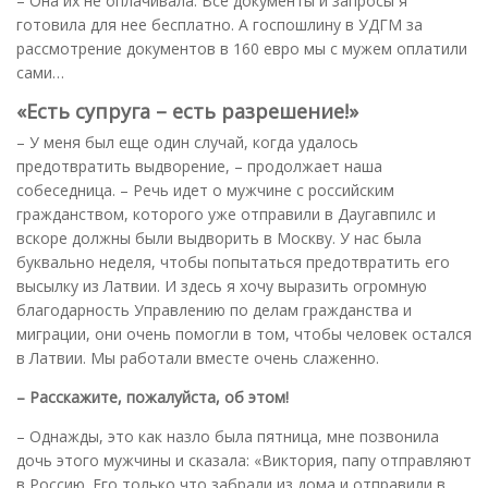
– Она их не оплачивала. Все документы и запросы я
готовила для нее бесплатно. А госпошлину в УДГМ за
рассмотрение документов в 160 евро мы с мужем оплатили
сами…
«Есть супруга – есть разрешение!»
– У меня был еще один случай, когда удалось
предотвратить выдворение, – продолжает наша
собеседница. – Речь идет о мужчине с российским
гражданством, которого уже отправили в Даугавпилс и
вскоре должны были выдворить в Москву. У нас была
буквально неделя, чтобы попытаться предотвратить его
высылку из Латвии. И здесь я хочу выразить огромную
благодарность Управлению по делам гражданства и
миграции, они очень помогли в том, чтобы человек остался
в Латвии. Мы работали вместе очень слаженно.
– Расскажите, пожалуйста, об этом!
– Однажды, это как назло была пятница, мне позвонила
дочь этого мужчины и сказала: «Виктория, папу отправляют
в Россию. Его только что забрали из дома и отправили в