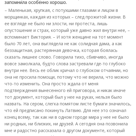
запомнила особенно хорошо.
– Маленькая, хрупкая, с потухшими глазами и лицом в
морщинках, каждая из которых – след прожитой жизни. В
ее взгляде не было ни злости, ни протеста, лишь
опустошение и страх, который уже давно жил внутри нее, –
вспоминает Виктория. – И хотя женщине на тот момент
было 70 лет, она выглядела не как солидная дама, а как
беззащитная, растерянная девочка, которая боялась
сказать лишнее слово. Говорила тихо, сбивчиво, иногда
вовсе замолкала, будто слова застревали где-то глубоко
внутри нее. Весь ее облик кричал о глубоком отчаянии, но
она не просила помощи, потому что не верила, что можно
что-то изменить. Она просто ждала от меня
подтверждения вынесенного ей приговора, и никак иначе
тот документ, который был у нее на руках, нельзя было
назвать. На сером, слегка помятом листе бумаги значилось,
что ей предписано покинуть Латвию. Для нее это означал
конец всему, так как ни в одном городе мира у нее не было
ни родных, ни близких, ни друзей. А сегодня она позвонила
мне и радостно рассказала о другом документе, который