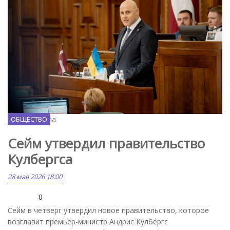
Flickr / Saeima
ОБЩЕСТВО
Сейм утвердил правительство
Кулбергса
28 мая 2026 18:00
0
Сейм в четверг утвердил новое правительство, которое
возглавит премьер-министр Андрис Кулбергс