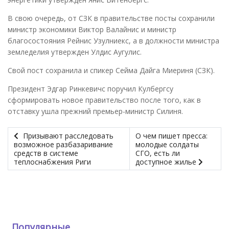
В свою очередь, от СЗК в правительстве посты сохранили
министр экономики Виктор Валайнис и министр
благосостояния Рейнис Узулниекс, а в должности министра
земледелия утвержден Улдис Аугулис.
Свой пост сохранила и спикер Сейма Дайга Миериня (СЗК).
Президент Эдгар Ринкевичс поручил Кулбергсу
сформировать новое правительство после того, как в
отставку ушла прежний премьер-министр Силиня.
Призывают расследовать
О чем пишет пресса:
возможное разбазаривание
молодые солдаты
средств в системе
СГО, есть ли
теплоснабжения Риги
доступное жилье
Популярные