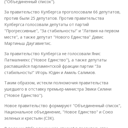
("Объединенный список").
За правительство Кулбергса проголосовали 66 депутатов,
против были 25 депутатов. Против правительства
Кулбергса голосовали депутаты от партий
"Прогрессивные", "За стабильность!" и "Латвия на первом
месте", а также депутат "Нового Единства" Давис
Мартиньш Даугавиетис.
За правительство Кулбергса не голосовали Янис
Патмалниекс ("Новое Единство"), а также депутаты
распавшейся парламентской фракции партии "За
стабильность!" Игорь Юдин и Амиль Салимов.
Таким образом, истекли полномочия правительства
ушедшего в отставку премьер-министра Эвики Силини
("Новое Единство").
Новое правительство формируют "Объединенный список",
Национальное объединение, "Новое Единство" и Союз
зеленых и крестьян (СЗК).