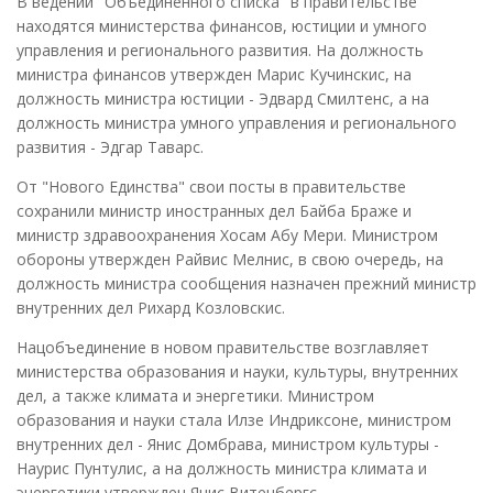
В ведении "Объединенного списка" в правительстве
находятся министерства финансов, юстиции и умного
управления и регионального развития. На должность
министра финансов утвержден Марис Кучинскис, на
должность министра юстиции - Эдвард Смилтенс, а на
должность министра умного управления и регионального
развития - Эдгар Таварс.
От "Нового Единства" свои посты в правительстве
сохранили министр иностранных дел Байба Браже и
министр здравоохранения Хосам Абу Мери. Министром
обороны утвержден Райвис Мелнис, в свою очередь, на
должность министра сообщения назначен прежний министр
внутренних дел Рихард Козловскис.
Нацобъединение в новом правительстве возглавляет
министерства образования и науки, культуры, внутренних
дел, а также климата и энергетики. Министром
образования и науки стала Илзе Индриксоне, министром
внутренних дел - Янис Домбрава, министром культуры -
Наурис Пунтулис, а на должность министра климата и
энергетики утвержден Янис Витенбергс.