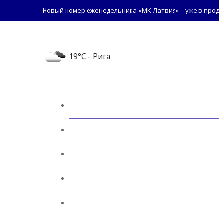
Новый номер еженедельника «МК-Латвия» – уже в прод
19°C
- Рига