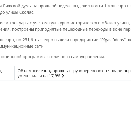
 Рижской думы на прошлой неделе выделил почти 1 млн евро н
до улицы Сколас.
е и тротуары с учетом культурно-исторического облика улицы,
ния, построены приподнятые пешеходные переходы в зоне пер
 евро, но 251,6 тыс. евро выделит предприятие "Rīgas ūdens", 
ммуникационные сети.
стиционной программы столичного самоуправления.
я,
Объем железнодорожных грузоперевозок в январе-апр
уменьшился на 17,9%