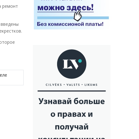
а ремонт
 введены
екрестков.
которое
еле