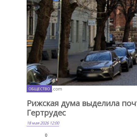
Maps.google.com
ОБЩЕСТВО
Рижская дума выделила поч
Гертрудес
18 мая 2026 12:00
0