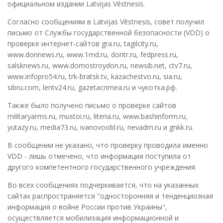
официальном издании Latvijas Vēstnesis.
Согласно сообщениям в Latvijas Vēstnesis, совет получил
письмо от Службы государственной безопасности (VDD) о
проверке интернет-сайтов gra.ru, tagilcity.ru,
www.donnews.ru, www.1rnd.ru, dontr.ru, fedpress.ru,
salsknews.ru, www.domostroydon.ru, newsib.net, ctv7.ru,
www.infopro54.ru, trk-bratsk.tv, kazachestvo.ru, sia.ru,
sibru.com, lentv24.ru, gazetacrimea.ru и чукотка.рф.
Также было получено письмо о проверке сайтов
militaryarms.ru, mustoi.ru, literia.ru, www.bashinform.ru,
yutazy.ru, media73.ru, ivanovoobl.ru, nevadm.ru и gnkk.ru.
В сообщении не указано, что проверку проводила именно
VDD - лишь отмечено, что информация поступила от
другого компетентного государственного учреждения.
Во всех сообщениях подчеркивается, что на указанных
сайтах распространяется "односторонняя и тенденциозная
информация о войне России против Украины",
осуществляется мобилизация информационной и