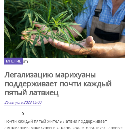
Pixabay.com
МНЕНИЕ
Легализацию марихуаны
поддерживает почти каждый
пятый латвиец
25 августа 2023 15:00
0
Почти каждый пятый житель Латвии поддерживает
легализацию марихуаны в стране, свидетельствуют данные