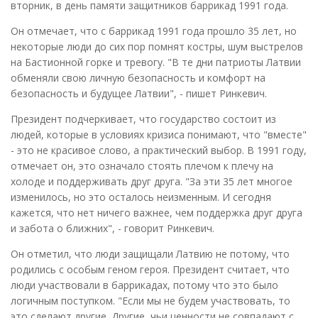
вторник, в день памяти защитников баррикад 1991 года.
Он отмечает, что с баррикад 1991 года прошло 35 лет, но
некоторые люди до сих пор помнят костры, шум выстрелов
на Бастионной горке и тревогу. "В те дни патриоты Латвии
обменяли свою личную безопасность и комфорт на
безопасность и будущее Латвии", - пишет Ринкевич.
Президент подчеркивает, что государство состоит из
людей, которые в условиях кризиса понимают, что "вместе"
- это не красивое слово, а практический выбор. В 1991 году,
отмечает он, это означало стоять плечом к плечу на
холоде и поддерживать друг друга. "За эти 35 лет многое
изменилось, но это осталось неизменным. И сегодня
кажется, что нет ничего важнее, чем поддержка друг друга
и забота о ближних", - говорит Ринкевич.
Он отметил, что люди защищали Латвию не потому, что
родились с особым геном героя. Президент считает, что
люди участвовали в баррикадах, потому что это было
логичным поступком. "Если мы не будем участвовать, то
это сделают другие. Другие, чьи ценности не совпадают с