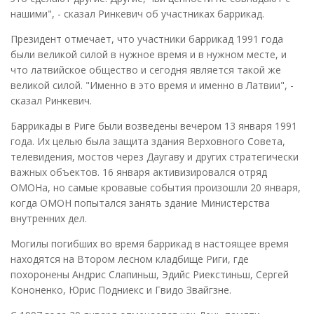
нашими", - сказал Ринкевич об участниках баррикад.
Президент отмечает, что участники баррикад 1991 года
были великой силой в нужное время и в нужном месте, и
что латвийское общество и сегодня является такой же
великой силой. "Именно в это время и именно в Латвии", -
сказал Ринкевич.
Баррикады в Риге были возведены вечером 13 января 1991
года. Их целью была защита здания Верховного Совета,
телевидения, мостов через Даугаву и других стратегически
важных объектов. 16 января активизировался отряд
ОМОНа, но самые кровавые события произошли 20 января,
когда ОМОН попытался занять здание Министерства
внутренних дел.
Могилы погибших во время баррикад в настоящее время
находятся на Втором лесном кладбище Риги, где
похоронены Андрис Слапиньш, Эдийс Риекстиньш, Сергей
Кононенко, Юрис Подниекс и Гвидо Звайгзне.