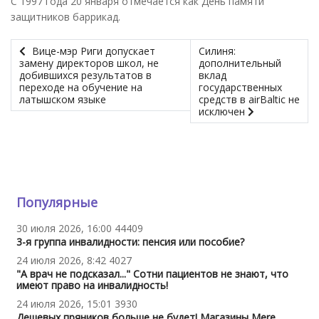
С 1997 года 20 января отмечается как День памяти
защитников баррикад.
Вице-мэр Риги допускает
Силиня:
замену директоров школ, не
дополнительный
добившихся результатов в
вклад
переходе на обучение на
государственных
латышском языке
средств в airBaltic не
исключен
Популярные
30 июля 2026, 16:00
44409
3-я группа инвалидности: пенсия или пособие?
24 июля 2026, 8:42
4027
"А врач не подсказал..." Сотни пациентов не знают, что
имеют право на инвалидность!
24 июля 2026, 15:01
3930
Дешевых пряников больше не будет! Магазины Mere