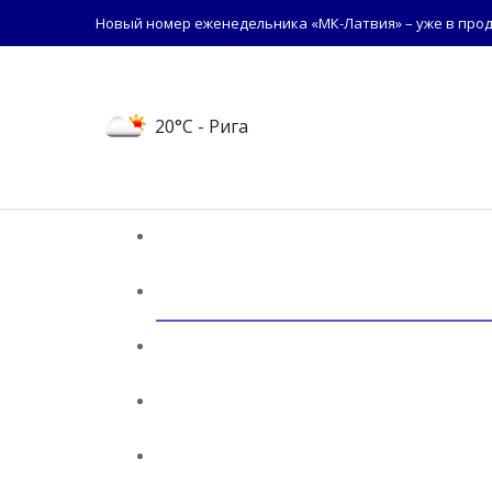
Новый номер еженедельника «МК-Латвия» – уже в прод
20°C
- Рига