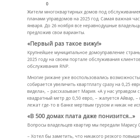
0
Жители многоквартирных домов под обслуживанием
планами управдомов на 2025 год. Самая важная част
января. До 26 ноября все неравнодушные владельц
предложив свои варианты.
«Первый раз такое вижу!»
Крупнейшее муниципальное домоуправление страны 
2025 году на своем портале обслуживания клиентов 
обслуживания RNP.
Многие рижане уже воспользовались возможностью
собирается увеличить квартплату сразу на 0,25 евр
видела», – рассказывает Мария. «А у нас управдом 
квадратный метр до 0,50 евро, – жалуется Айвар, –
лежат где-то в банке мертвым грузом и никак не и
«В 500 домах плата даже понизится...»
Вопросы владельцев квартир мы передали Марису 
– Хотел бы заметить, что никакого резкого повыше