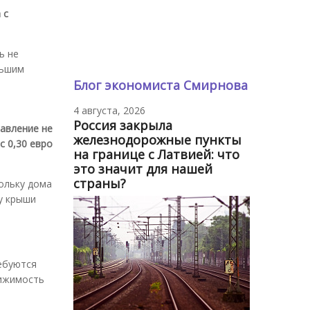
 с
ь не
льшим
Блог экономиста Смирнова
4 августа, 2026
Россия закрыла
равление не
железнодорожные пункты
с 0,30 евро
на границе с Латвией: что
это значит для нашей
страны?
ольку дома
у крыши
ребуются
вижимость