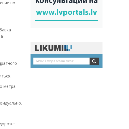
шение по
ибавка
на
адратного
е
иться.
о метра.
ивидуально.
 дороже,