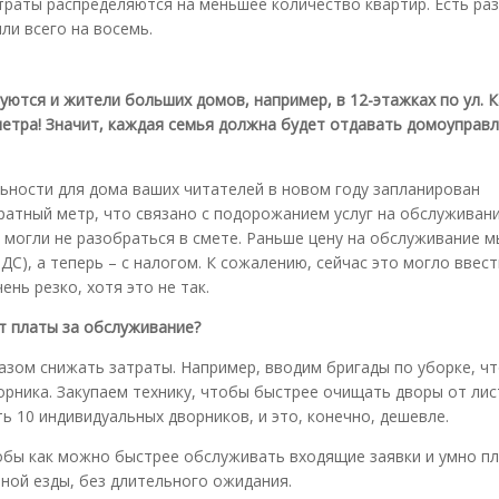
траты распределяются на меньшее количество квартир. Есть раз
ли всего на восемь.
ются и жители больших домов, например, в 12-этажках по ул. 
 метра! Значит, каждая семья должна будет отдавать домоуправ
льности для дома ваших читателей в новом году запланирован
ратный метр, что связано с подорожанием услуг на обслуживан
 могли не разобраться в смете. Раньше цену на обслуживание м
ДС), а теперь – с налогом. К сожалению, сейчас это могло ввес
ень резко, хотя это не так.
т платы за обслуживание?
зом снижать затраты. Например, вводим бригады по уборке, ч
рника. Закупаем технику, чтобы быстрее очищать дворы от лис
ть 10 индивидуальных дворников, и это, конечно, дешевле.
обы как можно быстрее обслуживать входящие заявки и умно п
ной езды, без длительного ожидания.