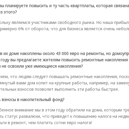
вы планируете повысить и ту часть квартплаты, которая связана
з этого?
ольку являемся участниками свободного рынка. Но наша прибыл
примерно 6% от оборота, что для бизнеса является очень небо
о в их доме накоплены около 43 000 евро на ремонты, но домоуп
 году вы предлагаете жителям повысить ремонтные накопления 
вы не освоили уже имеющиеся накопления?
ряем, что людям следует повышать ремонтные накопления, поск
мянутый вами дом копит на крупные работы, например, на замен
тельных взносов позволит выполнить эти работы быстрее.
ь взносы в накопительный фонд?
собенное внимание мы в этом году обратили на дома, которым т
ть статус развалюхи, что приведет к повышению налога на нед
ьги в ремонт, чем платить сотни евро налога!