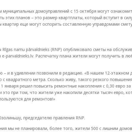
 муниципальных домоуправлений с 15 октября могут ознакомит
ь этих планов – это размер квартплаты, который вступит в силу
ы квартир еще могут оспорить составленную управдомами смету
Rīgas namu pārvaldnieks (RNP) опубликовало сметы на обслужи
e-parvaldnieks.lv. Распечатку плана жители могут получить в л
 – и в удивлении позвонили в редакцию. «В нашем 12-этажном
о с квадратного метра. Сколько живу, такого резкого повышени
с 1 января решил повысить ремонтные накопления с 0,30 евро за
 и это при том, что жители уже накопили десятки тысяч евро, к
спользуются для ремонтов!»
Озолиньшу, председателю правления RNP.
ния мы не планировали, более того, жители 500 с лишним домов 