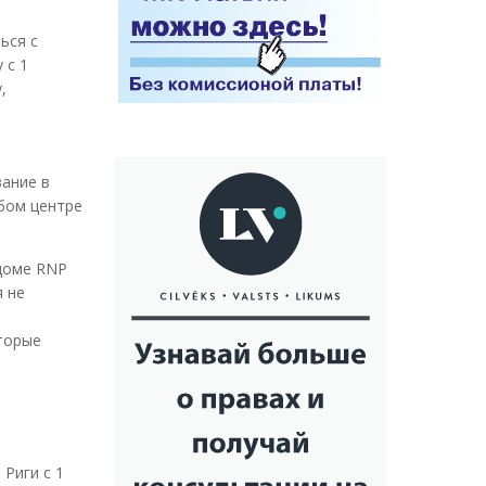
ься с
 с 1
,
вание в
юбом центре
 доме RNP
я не
оторые
Риги с 1