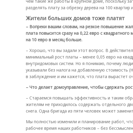
чем такие же работы в крупном доме, поскольку за
разделять плату за обрезку дерева на 100 квартир и
Жители больших домов тоже платят
– Вопреки вашим словам, на резкое повышение жалу
плата повысится сразу на 0,22 евро с квадратного
на 10 евро в месяц больше.
– Хорошо, что вы задали этот вопрос. В действите
минимальный рост платы – менее 0,05 евро на квад
внутридомовых систем. Но я понимаю, почему люди
указывали без налога на добавленную стоимость (Н
в заблуждение и им кажется, что плата вырастет оч
– Что делает домоуправление, чтобы сдержать рос
– Стараемся повышать эффективность и таким обра
жителям не приходилось содержать отдельного дво
снега. Одна бригада из пяти человек может замени
Мы полностью изменили и планирование работ, чт
рабочее время наших работников – без бессмыслен