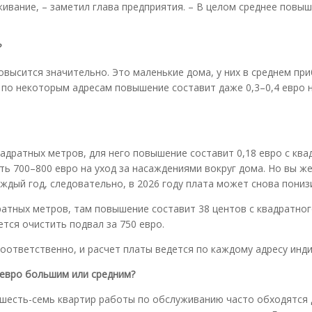
ивание, – заметил глава предприятия. – В целом среднее повы
?
овысится значительно. Это маленькие дома, у них в среднем пр
о по некоторым адресам повышение составит даже 0,3–0,4 евро 
вадратных метров, для него повышение составит 0,18 евро с кв
ть 700–800 евро на уход за насаждениями вокруг дома. Но вы ж
ждый год, следовательно, в 2026 году плата может снова пониз
ратных метров, там повышение составит 38 центов с квадратног
ется очистить подвал за 750 евро.
оответственно, и расчет платы ведется по каждому адресу инд
 евро большим или средним?
 шесть-семь квартир работы по обслуживанию часто обходятся