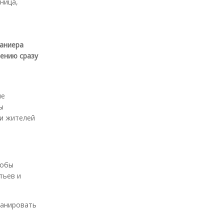
ница,
Каниера
лению сразу
ие
ы
ти жителей
тобы
тьев и
ланировать