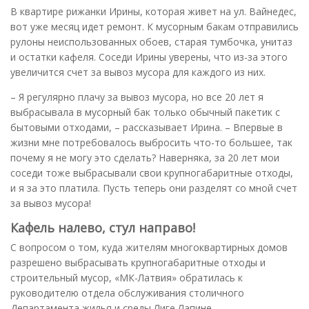
В квартире рижанки Ирины, которая живет на ул. Вайнедес,
вот уже месяц идет ремонт. К мусорным бакам отправились
рулоны неиспользованных обоев, старая тумбочка, унитаз
и остатки кафеля. Соседи Ирины уверены, что из-за этого
увеличится счет за вывоз мусора для каждого из них.
– Я регулярно плачу за вывоз мусора, но все 20 лет я
выбрасывала в мусорный бак только обычный пакетик с
бытовыми отходами, – рассказывает Ирина. – Впервые в
жизни мне потребовалось выбросить что-то большее, так
почему я не могу это сделать? Наверняка, за 20 лет мои
соседи тоже выбрасывали свои крупногабаритные отходы,
и я за это платила. Пусть теперь они разделят со мной счет
за вывоз мусора!
Кафель налево, стул направо!
С вопросом о том, куда жителям многоквартирных домов
разрешено выбрасывать крупногабаритные отходы и
строительный мусор, «МК-Латвия» обратилась к
руководителю отдела обслуживания столичного
Департамента жилья и среды Лиге Лапине.