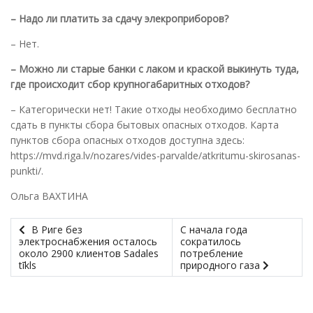
– Надо ли платить за сдачу элекроприборов?
– Нет.
– Можно ли старые банки с лаком и краской выкинуть туда,
где происходит сбор крупногабаритных отходов?
– Категорически нет! Такие отходы необходимо бесплатно
сдать в пункты сбора бытовых опасных отходов. Карта
пунктов сбора опасных отходов доступна здесь:
https://mvd.riga.lv/nozares/vides-parvalde/atkritumu-skirosanas-
punkti/.
Ольга ВАХТИНА
В Риге без
С начала года
электроснабжения осталось
сократилось
около 2900 клиентов Sadales
потребление
tīkls
природного газа