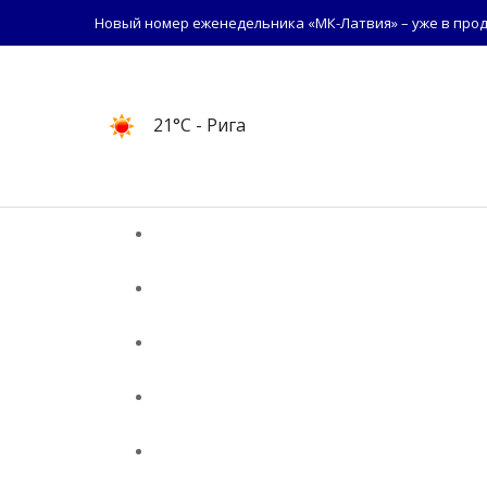
Новый номер еженедельника «МК-Латвия» – уже в прод
21°C
- Рига