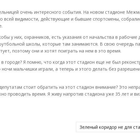
детельницей очень интересного события. На новом стадионе Меж
по всей видимости, действующие и бывшие спортсмены, собрали
е.
кобы у них, охранников, есть указания от начальства в рабочие 
 футбольной школы, которые там занимаются. В свою очередь п
тует, поэтому они и хотят поиграть на нем в это время.
 в городе? Я помню, что когда этот стадион еще не был реконст
о ночи мальчишки играли, а теперь и этого делать без разрешен
епутатам стоит обратить на этот стадион внимание? Это непр
но проводить время. Я живу напротив стадиона уже 35 лет и ви
Зеленый коридор не для ст