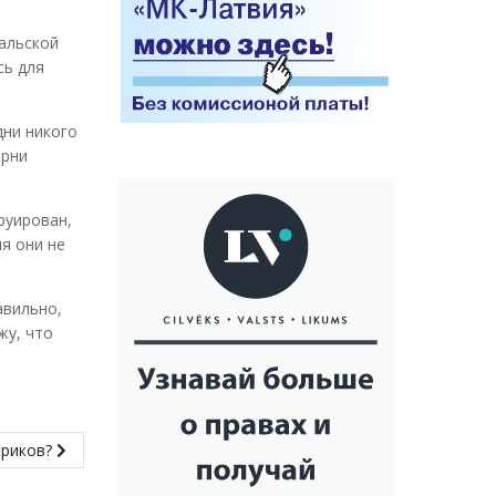
мальской
сь для
дни никого
арни
руирован,
ия они не
авильно,
жу, что
ариков?