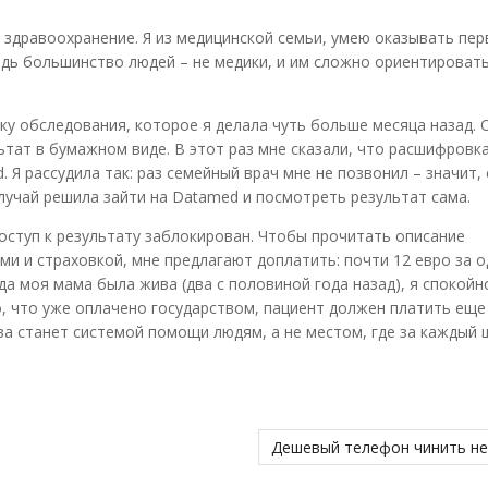
е здравоохранение. Я из медицинской семьи, умею оказывать пе
едь большинство людей – не медики, и им сложно ориентировать
у обследования, которое я делала чуть больше месяца назад.
ьтат в бумажном виде. В этот раз мне сказали, что расшифровка
 Я рассудила так: раз семейный врач мне не позвонил – значит,
случай решила зайти на Datamed и посмотреть результат сама.
оступ к результату заблокирован. Чтобы прочитать описание
и и страховкой, мне предлагают доплатить: почти 12 евро за о
да моя мама была жива (два с половиной года назад), я спокойн
о, что уже оплачено государством, пациент должен платить еще 
ва станет системой помощи людям, а не местом, где за каждый 
Дешевый телефон чинить н