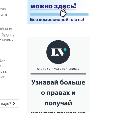
рвую
ся в
 Обычно
 будет у
 с моими
дин
о
раз.
шаг
е надо?