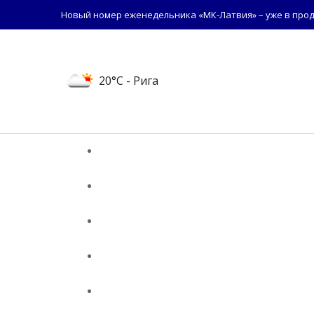
Новый номер еженедельника «МК-Латвия» – уже в прод
20°C
- Рига