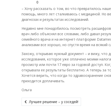
0
– Хочу рассказать о том, во что превратилось наш
помощь, много лет сталкиваюсь с медициной. Но в
диагнозах и результатах исследований.
Недавно мне понадобилось посмотреть расшифровк
врач либо объяснял все словами, либо давал резул
семейного врача и на интернет-платформе Datamed.
анализами все хорошо, но спустя время на всякий 
Захожу, открываю нужный документ – и вижу, что д
исследования, которое уже оплачено моими налогам
просмотр или почти 17 евро за годовой доступ. Ког
открывала ее результаты бесплатно. А теперь за т
Хочется верить, что когда-то здравоохранение сно
приходится доплачивать.
Ольга
Лучшее решение – у соседей!